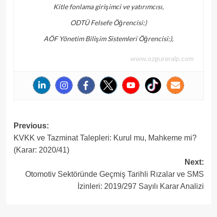
Kitle fonlama girişimci ve yatırımcısı,
ODTÜ Felsefe Öğrencisi:)
AÖF Yönetim Bilişim Sistemleri Öğrencisi:),
www.ozgureralp.com
Post
Previous:
KVKK ve Tazminat Talepleri: Kurul mu, Mahkeme mi?
navigation
(Karar: 2020/41)
Next:
Otomotiv Sektöründe Geçmiş Tarihli Rızalar ve SMS
İzinleri: 2019/297 Sayılı Karar Analizi