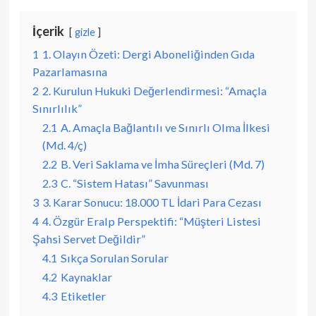
İçerik
gizle
1
1. Olayın Özeti: Dergi Aboneliğinden Gıda
Pazarlamasına
2
2. Kurulun Hukuki Değerlendirmesi: “Amaçla
Sınırlılık”
2.1
A. Amaçla Bağlantılı ve Sınırlı Olma İlkesi
(Md. 4/ç)
2.2
B. Veri Saklama ve İmha Süreçleri (Md. 7)
2.3
C. “Sistem Hatası” Savunması
3
3. Karar Sonucu: 18.000 TL İdari Para Cezası
4
4. Özgür Eralp Perspektifi: “Müşteri Listesi
Şahsi Servet Değildir”
4.1
Sıkça Sorulan Sorular
4.2
Kaynaklar
4.3
Etiketler