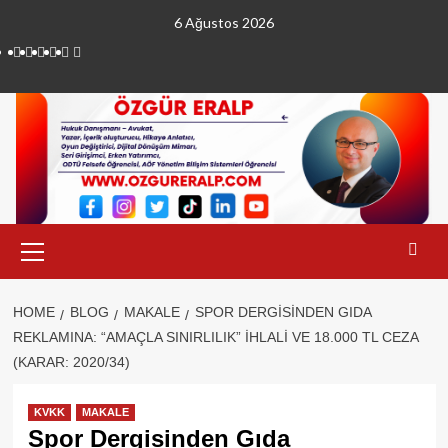
Skip
6 Ağustos 2026
to
linkedin
instagram
facebook
twitter
tiktok
youtube
content
Primary
Menu
HOME
BLOG
MAKALE
SPOR DERGISINDEN GIDA
REKLAMINA: “AMAÇLA SINIRLILIK” İHLALI VE 18.000 TL CEZA
(KARAR: 2020/34)
KVKK
MAKALE
Spor Dergisinden Gıda