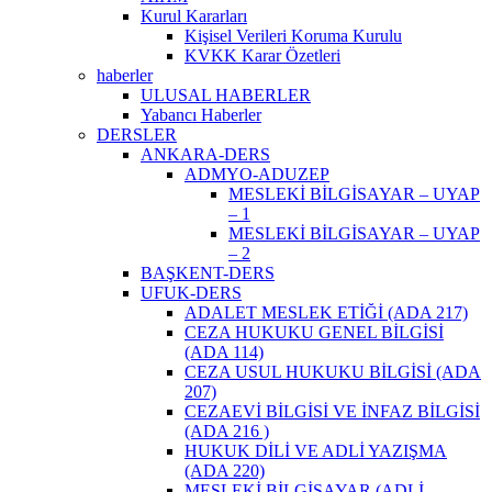
Kurul Kararları
Kişisel Verileri Koruma Kurulu
KVKK Karar Özetleri
haberler
ULUSAL HABERLER
Yabancı Haberler
DERSLER
ANKARA-DERS
ADMYO-ADUZEP
MESLEKİ BİLGİSAYAR – UYAP
– 1
MESLEKİ BİLGİSAYAR – UYAP
– 2
BAŞKENT-DERS
UFUK-DERS
ADALET MESLEK ETİĞİ (ADA 217)
CEZA HUKUKU GENEL BİLGİSİ
(ADA 114)
CEZA USUL HUKUKU BİLGİSİ (ADA
207)
CEZAEVİ BİLGİSİ VE İNFAZ BİLGİSİ
(ADA 216 )
HUKUK DİLİ VE ADLİ YAZIŞMA
(ADA 220)
MESLEKİ BİLGİSAYAR (ADLİ