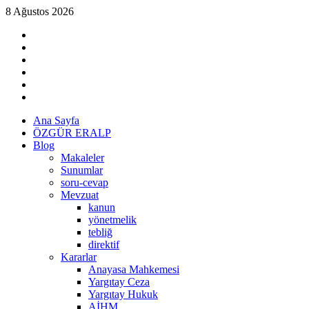
Skip
8 Ağustos 2026
to
linkedin
content
instagram
facebook
twitter
tiktok
youtube
Primary
Ana Sayfa
Menu
ÖZGÜR ERALP
Blog
Makaleler
Sunumlar
soru-cevap
Mevzuat
kanun
yönetmelik
tebliğ
direktif
Kararlar
Anayasa Mahkemesi
Yargıtay Ceza
Yargıtay Hukuk
AİHM