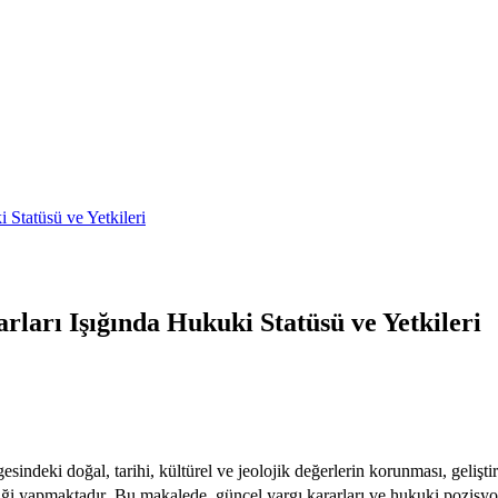
 Statüsü ve Yetkileri
ları Işığında Hukuki Statüsü ve Yetkileri
ndeki doğal, tarihi, kültürel ve jeolojik değerlerin korunması, gelişti
liği yapmaktadır
. Bu makalede, güncel yargı kararları ve hukuki pozisyo