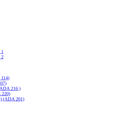
 1
 2
114)
07)
ADA 216 )
220)
 (ADA 201)