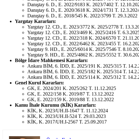
Danıştay 6. D., E. 2022/9183 K. 2023/7402 T. 12.10.20
Danıştay 6. D., E. 2020/3618 K. 2024/1731 T. 12.3.202
Danıştay 6. D., E. 2018/545 K. 2022/3799 T. 29.3.2022
Yargıtay Kararları:
Yargıtay 12. CD., E. 2023/3772 K. 2025/2778 T. 13.3.2
Yargıtay 12. CD., E. 2023/469 K. 2025/2416 T. 6.3.202
Yargıtay 12. CD., E. 2022/318 K. 2024/6570 T. 21.11.2
Yargıtay 12. CD., E. 2022/6462 K. 2023/455 T. 16.2.20
Yargıtay 9. HD., E. 2025/6014 K. 2025/7546 T. 8.10.20
Yargıtay 9. HD., E. 2025/4862 K. 2025/5552 T. 30.6.20
Bölge İdare Mahkemesi Kararları:
Ankara BİM, 6. İDD, E. 2025/191 K. 2025/315 T. 14.2
Ankara BİM, 6. İDD, E. 2025/182 K. 2025/314 T. 14.2
Ankara BİM, 6. İDD, E. 2025/114 K. 2025/312 T. 14.2
Genel Kurul Kararları:
GK, E. 2024/201 K. 2025/262 T. 11.12.2025
GK, E. 2022/158 K. 2019/87 T. 13.12.2022
GK, E. 2022/159 K. 2019/88 T. 13.12.2022
Kamu İhale Kurumu (KİK) Kararları:
KİK, K. 2023/UH.II-1647 T. 11.12.2024
KİK, K. 2023/UH.II-524 T. 29.03.2023
KİK, K. 2017/UH.I-2567 T. 25.09.2017