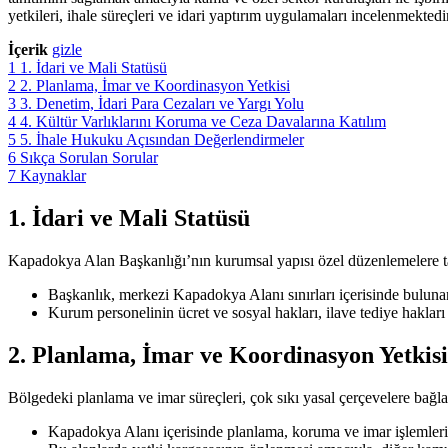
yetkileri, ihale süreçleri ve idari yaptırım uygulamaları incelenmektedir
İçerik
gizle
1
1. İdari ve Mali Statüsü
2
2. Planlama, İmar ve Koordinasyon Yetkisi
3
3. Denetim, İdari Para Cezaları ve Yargı Yolu
4
4. Kültür Varlıklarını Koruma ve Ceza Davalarına Katılım
5
5. İhale Hukuku Açısından Değerlendirmeler
6
Sıkça Sorulan Sorular
7
Kaynaklar
1. İdari ve Mali Statüsü
Kapadokya Alan Başkanlığı’nın kurumsal yapısı özel düzenlemelere ta
Başkanlık, merkezi Kapadokya Alanı sınırları içerisinde bulunan,
Kurum personelinin ücret ve sosyal hakları, ilave tediye hakla
2. Planlama, İmar ve Koordinasyon Yetkisi
Bölgedeki planlama ve imar süreçleri, çok sıkı yasal çerçevelere bağla
Kapadokya Alanı içerisinde planlama, koruma ve imar işlemleri