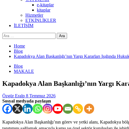
e-kitaplar
kitaplar
Hizmetler
ETKİNLİKLER
İLETİŞİM
Arama:
Home
Blog
Kapadokya Alan Başkanlığı’nın Yargı Kararları Işığında Hukuki
Blog
MAKALE
Kapadokya Alan Başkanlığı’nın Yargı Karar
Özgür Eralp
8 Temmuz 2026
Sosyal medyada paylaşın
Kapadokya Alan Başkanlığı’nın görev ve yetki alanı, Kapadokya bölgesi
tanıtımını sağlamak amacıyla kamu ve özel sektör kuruluşları ile işbir