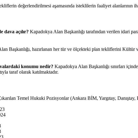
iflerin değerlendirilmesi aşamasında isteklilerin faaliyet alanlarının ih
e dava açılır?
Kapadokya Alan Başkanlığı tarafından verilen idari par
n Başkanlığı, hazırlanan her tür ve ölçekteki plan tekliflerini Kültür
avalardaki konumu nedir?
Kapadokya Alan Başkanlığı sınırları içindek
yla taraf olarak katılmaktadır.
Çıkarılan Temel Hukuki Pozisyonlar (Ankara BİM, Yargıtay, Danıştay,
023
024
3
3
23