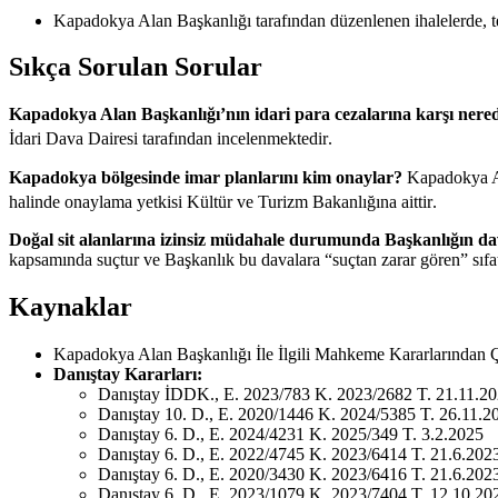
Kapadokya Alan Başkanlığı tarafından düzenlenen ihalelerde, tekl
Sıkça Sorulan Sorular
Kapadokya Alan Başkanlığı’nın idari para cezalarına karşı nered
İdari Dava Dairesi tarafından incelenmektedir
.
Kapadokya bölgesinde imar planlarını kim onaylar?
Kapadokya Ala
halinde onaylama yetkisi Kültür ve Turizm Bakanlığına aittir
.
Doğal sit alanlarına izinsiz müdahale durumunda Başkanlığın d
kapsamında suçtur ve Başkanlık bu davalara “suçtan zarar gören” sıfatı
Kaynaklar
Kapadokya Alan Başkanlığı İle İlgili Mahkeme Kararlarından 
Danıştay Kararları:
Danıştay İDDK., E. 2023/783 K. 2023/2682 T. 21.11.2
Danıştay 10. D., E. 2020/1446 K. 2024/5385 T. 26.11.2
Danıştay 6. D., E. 2024/4231 K. 2025/349 T. 3.2.2025
Danıştay 6. D., E. 2022/4745 K. 2023/6414 T. 21.6.202
Danıştay 6. D., E. 2020/3430 K. 2023/6416 T. 21.6.202
Danıştay 6. D., E. 2023/1079 K. 2023/7404 T. 12.10.20