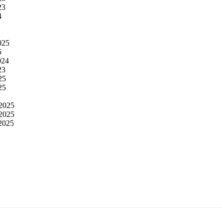
23
4
025
5
024
23
25
25
.2025
.2025
.2025