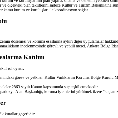
 kurum ve kuruluşlarının plan yapma, onama ve denetim yetkileri sınırla
r ve ölçekteki plan tekliflerini sadece Kültür ve Turizm Bakanlığına su
er kamu kurum ve kuruluşları ile koordinasyon sağlar.
olu
zemin döşemesi ve koruma esaslarına aykırı diğer uygulamalar hakkında i
yuşmazlıkların incelenmesinde görevli ve yetkili merci, Ankara Bölge İd
valarına Katılım
ktif rol oynar:
amındaki görev ve yetkiler, Kültür Varlıklarını Koruma Bölge Kurulu
ahaleler 2863 sayılı Kanun kapsamında suç teşkil etmektedir.
padokya Alan Başkanlığı, koruma işlemlerini yürütmek üzere “suçtan zar
ler
k kurallar geçerlidir: