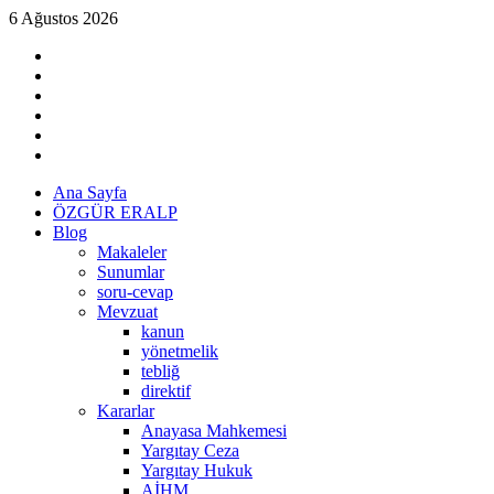
Skip
6 Ağustos 2026
to
linkedin
content
instagram
facebook
twitter
tiktok
youtube
Primary
Ana Sayfa
Menu
ÖZGÜR ERALP
Blog
Makaleler
Sunumlar
soru-cevap
Mevzuat
kanun
yönetmelik
tebliğ
direktif
Kararlar
Anayasa Mahkemesi
Yargıtay Ceza
Yargıtay Hukuk
AİHM