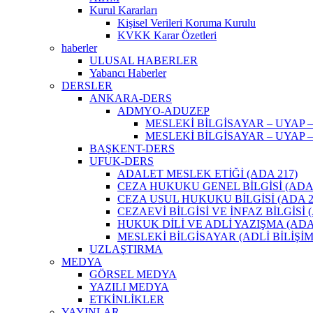
Kurul Kararları
Kişisel Verileri Koruma Kurulu
KVKK Karar Özetleri
haberler
ULUSAL HABERLER
Yabancı Haberler
DERSLER
ANKARA-DERS
ADMYO-ADUZEP
MESLEKİ BİLGİSAYAR – UYAP –
MESLEKİ BİLGİSAYAR – UYAP –
BAŞKENT-DERS
UFUK-DERS
ADALET MESLEK ETİĞİ (ADA 217)
CEZA HUKUKU GENEL BİLGİSİ (ADA 
CEZA USUL HUKUKU BİLGİSİ (ADA 2
CEZAEVİ BİLGİSİ VE İNFAZ BİLGİSİ (
HUKUK DİLİ VE ADLİ YAZIŞMA (ADA 
MESLEKİ BİLGİSAYAR (ADLİ BİLİŞİM)
UZLAŞTIRMA
MEDYA
GÖRSEL MEDYA
YAZILI MEDYA
ETKİNLİKLER
YAYINLAR