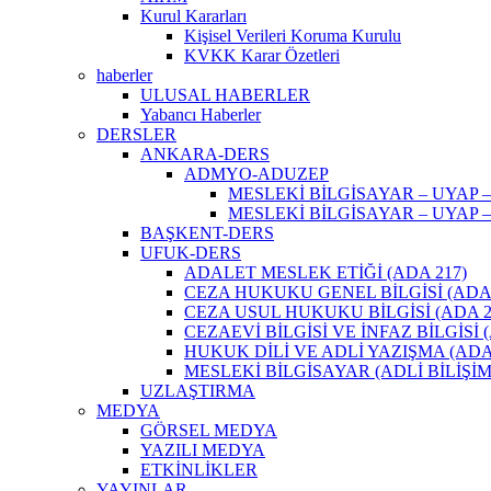
Kurul Kararları
Kişisel Verileri Koruma Kurulu
KVKK Karar Özetleri
haberler
ULUSAL HABERLER
Yabancı Haberler
DERSLER
ANKARA-DERS
ADMYO-ADUZEP
MESLEKİ BİLGİSAYAR – UYAP –
MESLEKİ BİLGİSAYAR – UYAP –
BAŞKENT-DERS
UFUK-DERS
ADALET MESLEK ETİĞİ (ADA 217)
CEZA HUKUKU GENEL BİLGİSİ (ADA 
CEZA USUL HUKUKU BİLGİSİ (ADA 2
CEZAEVİ BİLGİSİ VE İNFAZ BİLGİSİ (
HUKUK DİLİ VE ADLİ YAZIŞMA (ADA 
MESLEKİ BİLGİSAYAR (ADLİ BİLİŞİM)
UZLAŞTIRMA
MEDYA
GÖRSEL MEDYA
YAZILI MEDYA
ETKİNLİKLER
YAYINLAR