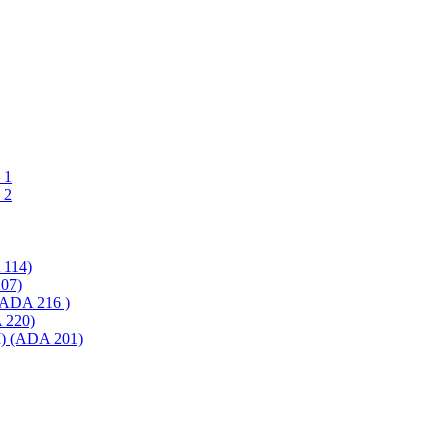
 1
 2
114)
07)
ADA 216 )
220)
 (ADA 201)