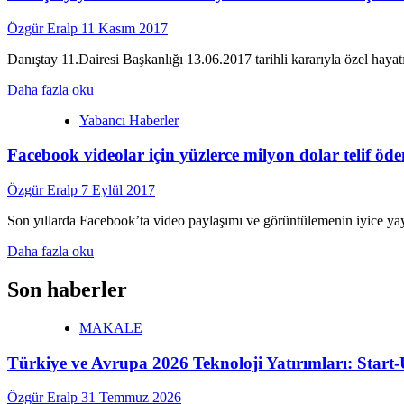
Sorumluları
Sicili’ne
Özgür Eralp
11 Kasım 2017
kayıt
süresi
Danıştay 11.Dairesi Başkanlığı 13.06.2017 tarihli kararıyla özel hayatın 
uzatıldı.
Read
Daha fazla oku
more
Yabancı Haberler
about
Danıştay
Facebook videolar için yüzlerce milyon dolar telif öd
yüz
tarama
sistemiyle
Özgür Eralp
7 Eylül 2017
mesai
takibine
Son yıllarda Facebook’ta video paylaşımı ve görüntülemenin iyice yay
ilişkin
Read
önemli
Daha fazla oku
more
bir
about
karar
Son haberler
Facebook
verdi.
videolar
MAKALE
için
yüzlerce
Türkiye ve Avrupa 2026 Teknoloji Yatırımları: Star
milyon
dolar
telif
Özgür Eralp
31 Temmuz 2026