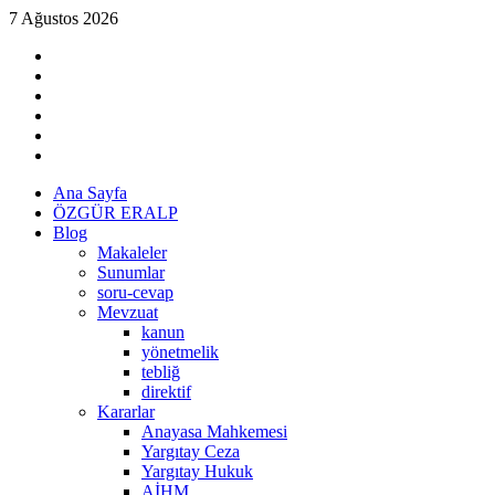
Skip
7 Ağustos 2026
to
linkedin
content
instagram
facebook
twitter
tiktok
youtube
Primary
Ana Sayfa
Menu
ÖZGÜR ERALP
Blog
Makaleler
Sunumlar
soru-cevap
Mevzuat
kanun
yönetmelik
tebliğ
direktif
Kararlar
Anayasa Mahkemesi
Yargıtay Ceza
Yargıtay Hukuk
AİHM