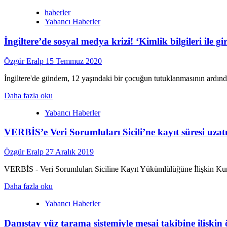
more
haberler
about
Yabancı Haberler
ABD:
Google’a
İngiltere’de sosyal medya krizi! ‘Kimlik bilgileri ile gi
kullanıcıların
kişisel
verilerini
Özgür Eralp
15 Temmuz 2020
izinsiz
kullandığı
İngiltere'de gündem, 12 yaşındaki bir çocuğun tutuklanmasının ardınd
gerekçesiyle
Read
dava
Daha fazla oku
more
açıldı
Yabancı Haberler
about
İngiltere’de
VERBİS’e Veri Sorumluları Sicili’ne kayıt süresi uzatı
sosyal
medya
krizi!
Özgür Eralp
27 Aralık 2019
‘Kimlik
bilgileri
VERBİS - Veri Sorumluları Siciline Kayıt Yükümlülüğüne İlişkin Kurul
ile
Read
girilsin…’
Daha fazla oku
more
Yabancı Haberler
about
VERBİS’e
Danıştay yüz tarama sistemiyle mesai takibine ilişkin 
Veri