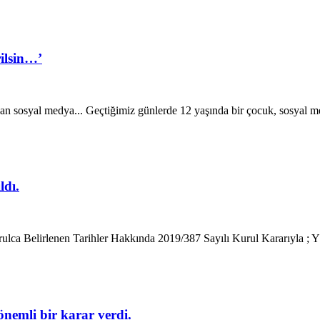
rilsin…’
an sosyal medya... Geçtiğimiz günlerde 12 yaşında bir çocuk, sosyal m
ldı.
ca Belirlenen Tarihler Hakkında 2019/387 Sayılı Kurul Kararıyla ; Yıll
önemli bir karar verdi.