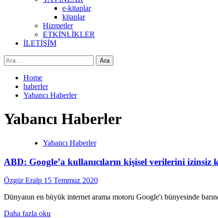
e-kitaplar
kitaplar
Hizmetler
ETKİNLİKLER
İLETİŞİM
Arama:
Home
haberler
Yabancı Haberler
Yabancı Haberler
Yabancı Haberler
ABD: Google’a kullanıcıların kişisel verilerini izinsiz 
Özgür Eralp
15 Temmuz 2020
Dünyanın en büyük internet arama motoru Google'ı bünyesinde barındıran
Read
Daha fazla oku