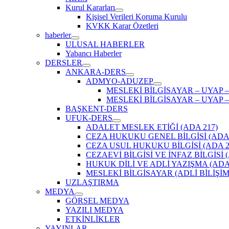
Kurul Kararları
Kişisel Verileri Koruma Kurulu
KVKK Karar Özetleri
haberler
ULUSAL HABERLER
Yabancı Haberler
DERSLER
ANKARA-DERS
ADMYO-ADUZEP
MESLEKİ BİLGİSAYAR – UYAP –
MESLEKİ BİLGİSAYAR – UYAP –
BAŞKENT-DERS
UFUK-DERS
ADALET MESLEK ETİĞİ (ADA 217)
CEZA HUKUKU GENEL BİLGİSİ (ADA 
CEZA USUL HUKUKU BİLGİSİ (ADA 2
CEZAEVİ BİLGİSİ VE İNFAZ BİLGİSİ (
HUKUK DİLİ VE ADLİ YAZIŞMA (ADA 
MESLEKİ BİLGİSAYAR (ADLİ BİLİŞİM)
UZLAŞTIRMA
MEDYA
GÖRSEL MEDYA
YAZILI MEDYA
ETKİNLİKLER
YAYINLAR