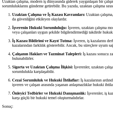
Uzaktan çalışma, modern iş dünyasında giderek yaygınlaşan bir çalışma
sorumluluklarını gündeme getirebilir. Bu yazıda, uzaktan çalışma sıra
Uzaktan Çalışma ve İş Kazası Kavramları:
Uzaktan çalışma, ç
da güvenliğini etkileyen olaylardır.
İşverenin Hukuki Sorumluluğu:
İşveren, uzaktan çalışma mod
veya çalışanları uygun şekilde bilgilendirmediği takdirde hukuki
İş Kazası Bildirimi ve Kayıt Tutma:
İşveren, iş kazalarını der
kazalarından farklılık gösterebilir. Ancak, bu süreçlere uyum 
Çalışanın Hakları ve Tazminat Talepleri:
İş kazası sonucu za
bulunabilirler.
Sigorta ve Uzaktan Çalışma İlişkisi:
İşverenler, uzaktan çalışa
sorumlulukla karşılaşabilir.
Cezai Sorumluluk ve Hukuki İhtilaflar:
İş kazalarının ardınd
işveren ve çalışan arasında yaşanan anlaşmazlıklar hukuki ihtilafl
Önleyici Tedbirler ve Hukuki Danışmanlık:
İşverenler, iş ka
karşı güçlü bir hukuki temel oluşturmalıdırlar.
Sonuç: