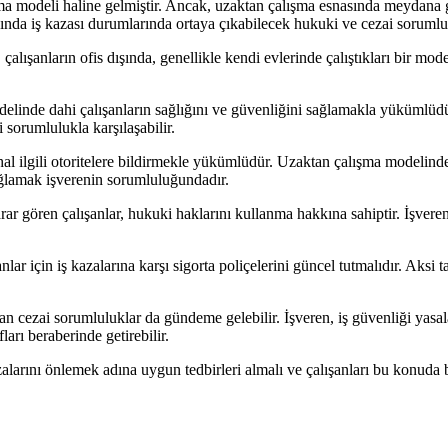
 modeli haline gelmiştir. Ancak, uzaktan çalışma esnasında meydana gel
sında iş kazası durumlarında ortaya çıkabilecek hukuki ve cezai sorumlu
alışanların ofis dışında, genellikle kendi evlerinde çalıştıkları bir modeld
elinde dahi çalışanların sağlığını ve güvenliğini sağlamakla yükümlüdür
 sorumlulukla karşılaşabilir.
hal ilgili otoritelere bildirmekle yükümlüdür. Uzaktan çalışma modelinde 
sağlamak işverenin sorumluluğundadır.
rar gören çalışanlar, hukuki haklarını kullanma hakkına sahiptir. İşver
nlar için iş kazalarına karşı sigorta poliçelerini güncel tutmalıdır. Aksi t
an cezai sorumluluklar da gündeme gelebilir. İşveren, iş güvenliği yasa
arı beraberinde getirebilir.
zalarını önlemek adına uygun tedbirleri almalı ve çalışanları bu konuda 