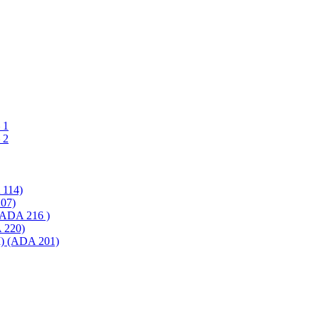
 1
 2
114)
07)
ADA 216 )
220)
 (ADA 201)