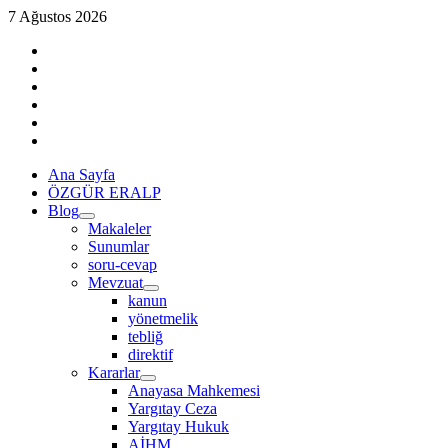
Skip
7 Ağustos 2026
to
linkedin
content
instagram
facebook
twitter
tiktok
youtube
Primary
Ana Sayfa
Menu
ÖZGÜR ERALP
Blog
Makaleler
Sunumlar
soru-cevap
Mevzuat
kanun
yönetmelik
tebliğ
direktif
Kararlar
Anayasa Mahkemesi
Yargıtay Ceza
Yargıtay Hukuk
AİHM