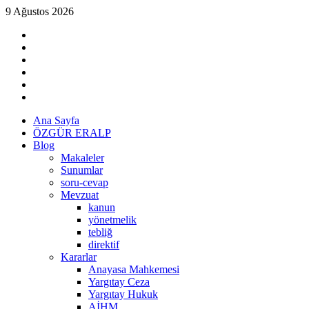
Skip
9 Ağustos 2026
to
linkedin
content
instagram
facebook
twitter
tiktok
youtube
Primary
Ana Sayfa
Menu
ÖZGÜR ERALP
Blog
Makaleler
Sunumlar
soru-cevap
Mevzuat
kanun
yönetmelik
tebliğ
direktif
Kararlar
Anayasa Mahkemesi
Yargıtay Ceza
Yargıtay Hukuk
AİHM