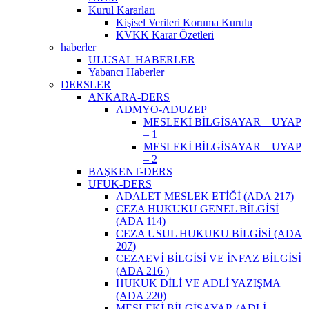
Kurul Kararları
Kişisel Verileri Koruma Kurulu
KVKK Karar Özetleri
haberler
ULUSAL HABERLER
Yabancı Haberler
DERSLER
ANKARA-DERS
ADMYO-ADUZEP
MESLEKİ BİLGİSAYAR – UYAP
– 1
MESLEKİ BİLGİSAYAR – UYAP
– 2
BAŞKENT-DERS
UFUK-DERS
ADALET MESLEK ETİĞİ (ADA 217)
CEZA HUKUKU GENEL BİLGİSİ
(ADA 114)
CEZA USUL HUKUKU BİLGİSİ (ADA
207)
CEZAEVİ BİLGİSİ VE İNFAZ BİLGİSİ
(ADA 216 )
HUKUK DİLİ VE ADLİ YAZIŞMA
(ADA 220)
MESLEKİ BİLGİSAYAR (ADLİ