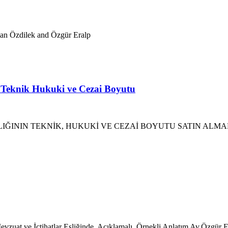
man Özdilek and Özgür Eralp
ın Teknik Hukuki ve Cezai Boyutu
IĞININ TEKNİK, HUKUKİ VE CEZAİ BOYUTU SATIN ALMAK
çtihatlar Eşliğinde Açıklamalı, Örnekli Anlatım Av.Özgür Eralp 