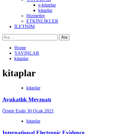
e-kitaplar
kitaplar
Hizmetler
ETKİNLİKLER
İLETİŞİM
Arama:
Home
YAYINLAR
kitaplar
kitaplar
kitaplar
Avukatlık Mevzuatı
Özgür Eralp
30 Ocak 2021
kitaplar
International Electronic Evidence