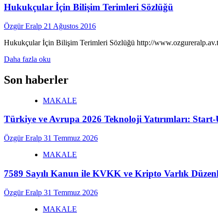
Hukukçular İçin Bilişim Terimleri Sözlüğü
et
Sophie’
‘Juan
Özgür Eralp
21 Ağustos 2016
y
Sofía’
Hukukçular İçin Bilişim Terimleri Sözlüğü http://www.ozgureralp.av.tr
Fransızca
Read
öğrenme
Daha fazla oku
more
ve
about
eğitim
Son haberler
Hukukçular
aktivite
İçin
kitapları
MAKALE
Bilişim
Terimleri
Türkiye ve Avrupa 2026 Teknoloji Yatırımları: Star
Sözlüğü
Özgür Eralp
31 Temmuz 2026
MAKALE
7589 Sayılı Kanun ile KVKK ve Kripto Varlık Düzenl
Özgür Eralp
31 Temmuz 2026
MAKALE