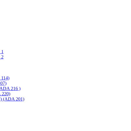
 1
 2
114)
07)
ADA 216 )
220)
 (ADA 201)