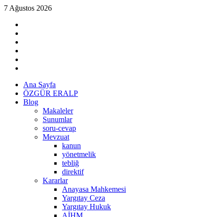
Skip
7 Ağustos 2026
to
linkedin
content
instagram
facebook
twitter
tiktok
youtube
Primary
Ana Sayfa
Menu
ÖZGÜR ERALP
Blog
Makaleler
Sunumlar
soru-cevap
Mevzuat
kanun
yönetmelik
tebliğ
direktif
Kararlar
Anayasa Mahkemesi
Yargıtay Ceza
Yargıtay Hukuk
AİHM