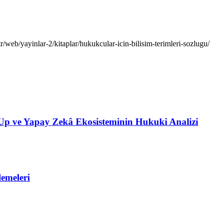
/web/yayinlar-2/kitaplar/hukukcular-icin-bilisim-terimleri-sozlugu/
t-Up ve Yapay Zekâ Ekosisteminin Hukuki Analizi
emeleri