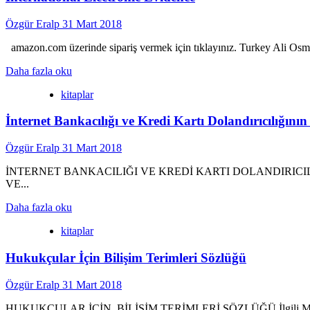
Özgür Eralp
31 Mart 2018
amazon.com üzerinde sipariş vermek için tıklayınız. Turkey Ali Os
Read
Daha fazla oku
more
kitaplar
about
International
İnternet Bankacılığı ve Kredi Kartı Dolandırıcılığın
Electronic
Evidence
Özgür Eralp
31 Mart 2018
İNTERNET BANKACILIĞI VE KREDİ KARTI DOLANDIRICIL
VE...
Read
Daha fazla oku
more
kitaplar
about
İnternet
Hukukçular İçin Bilişim Terimleri Sözlüğü
Bankacılığı
ve
Kredi
Özgür Eralp
31 Mart 2018
Kartı
Dolandırıcılığının
HUKUKÇULAR İÇİN BİLİŞİM TERİMLERİ SÖZLÜĞÜ İlgili Mevzuat ve İ