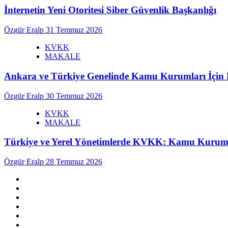
İnternetin Yeni Otoritesi Siber Güvenlik Başkanlığı
Özgür Eralp
31 Temmuz 2026
KVKK
MAKALE
Ankara ve Türkiye Genelinde Kamu Kurumları İç
Özgür Eralp
30 Temmuz 2026
KVKK
MAKALE
Türkiye ve Yerel Yönetimlerde KVKK: Kamu Kurumlar
Özgür Eralp
28 Temmuz 2026
linkedin
instagram
facebook
twitter
tiktok
youtube