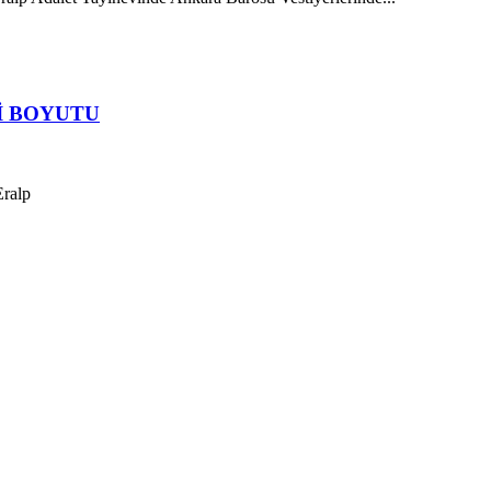
İ BOYUTU
Eralp