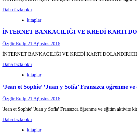
Teknik
Read
Hukuki
Daha fazla oku
more
ve
kitaplar
about
Cezai
Hukukçular
Boyutu
İNTERNET BANKACILIĞI VE KREDİ KARTI DO
İçin
Bilişim
Terimleri
Özgür Eralp
21 Ağustos 2016
Sözlüğü
İNTERNET BANKACILIĞI VE KREDİ KARTI DOLANDIRICILI
Read
Daha fazla oku
more
kitaplar
about
İNTERNET
‘Jean et Sophie’ ‘Juan y Sofía’ Fransızca öğrenme ve e
BANKACILIĞI
VE
KREDİ
Özgür Eralp
21 Ağustos 2016
KARTI
DOLANDIRICILIĞININ
'Jean et Sophie' 'Juan y Sofía' Fransızca öğrenme ve eğitim aktivite kita
TEKNİK,
Read
HUKUKİ
Daha fazla oku
more
VE
kitaplar
about
CEZAİ
‘Jean
BOYUTU