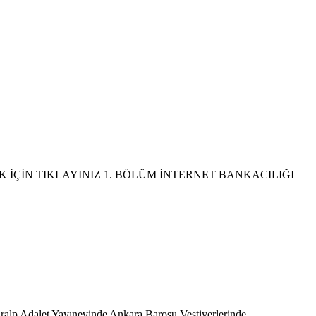
 İÇİN TIKLAYINIZ 1. BÖLÜM İNTERNET BANKACILIĞI
Adalet Yayınevinde Ankara Barosu Vestiyerlerinde...