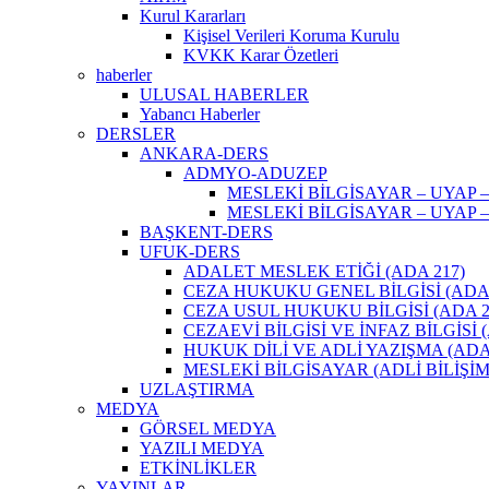
Kurul Kararları
Kişisel Verileri Koruma Kurulu
KVKK Karar Özetleri
haberler
ULUSAL HABERLER
Yabancı Haberler
DERSLER
ANKARA-DERS
ADMYO-ADUZEP
MESLEKİ BİLGİSAYAR – UYAP –
MESLEKİ BİLGİSAYAR – UYAP –
BAŞKENT-DERS
UFUK-DERS
ADALET MESLEK ETİĞİ (ADA 217)
CEZA HUKUKU GENEL BİLGİSİ (ADA 
CEZA USUL HUKUKU BİLGİSİ (ADA 2
CEZAEVİ BİLGİSİ VE İNFAZ BİLGİSİ (
HUKUK DİLİ VE ADLİ YAZIŞMA (ADA 
MESLEKİ BİLGİSAYAR (ADLİ BİLİŞİM)
UZLAŞTIRMA
MEDYA
GÖRSEL MEDYA
YAZILI MEDYA
ETKİNLİKLER
YAYINLAR