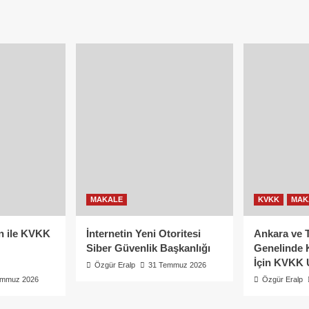
MAKALE
KVKK
MAK
n ile KVKK
İnternetin Yeni Otoritesi
Ankara ve 
Siber Güvenlik Başkanlığı
Genelinde 
İçin KVKK 
Özgür Eralp
31 Temmuz 2026
emmuz 2026
Özgür Eralp