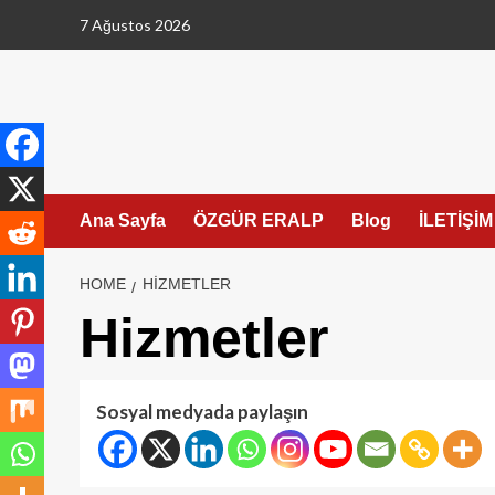
Skip
7 Ağustos 2026
to
content
Ana Sayfa
ÖZGÜR ERALP
Blog
İLETİŞİM
HOME
HIZMETLER
Hizmetler
Sosyal medyada paylaşın