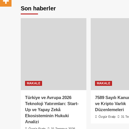
Son haberler
MAKALE
MAKALE
Türkiye ve Avrupa 2026
7589 Sayılı Kanu
Teknoloji Yatırımları: Start-
ve Kripto Varlık
Up ve Yapay Zekâ
Düzenlemeleri
Ekosisteminin Hukuki
Özgür Eralp
31 T
Analizi
Özgür Eralp
31 Temmuz 2026