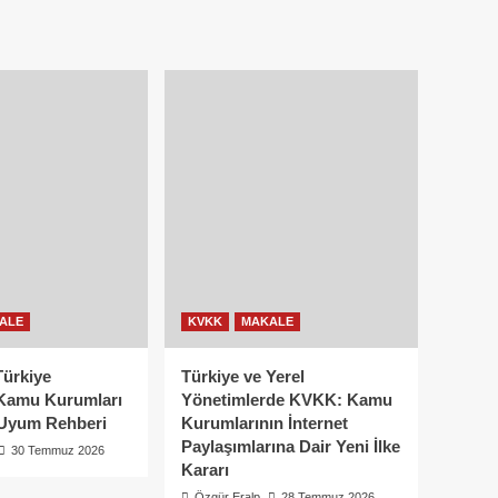
ALE
KVKK
MAKALE
Türkiye
Türkiye ve Yerel
Kamu Kurumları
Yönetimlerde KVKK: Kamu
Uyum Rehberi
Kurumlarının İnternet
Paylaşımlarına Dair Yeni İlke
30 Temmuz 2026
Kararı
Özgür Eralp
28 Temmuz 2026