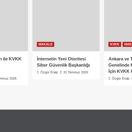
MAKALE
KVKK
MAK
n ile KVKK
İnternetin Yeni Otoritesi
Ankara ve 
Siber Güvenlik Başkanlığı
Genelinde 
İçin KVKK 
Özgür Eralp
31 Temmuz 2026
emmuz 2026
Özgür Eralp