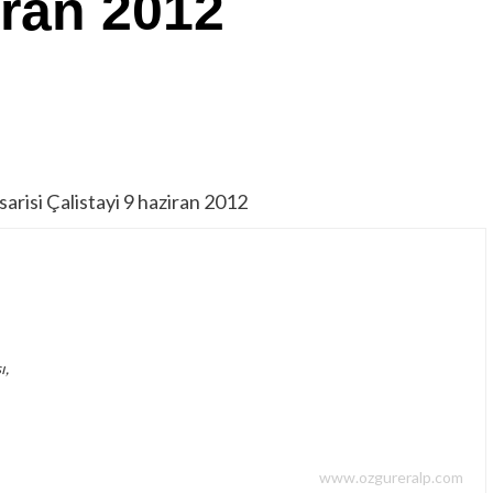
iran 2012
arisi Çalistayi 9 haziran 2012
ı,
www.ozgureralp.com