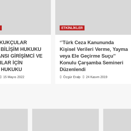
R
ETKİNLİKLER
UKUKÇULAR
‘’Türk Ceza Kanununda
 BİLİŞİM HUKUKU
Kişisel Verileri Verme, Yayma
SI GİRİŞİMCİ VE
veya Ele Geçirme Suçu’’
ILAR İÇİN
Konulu Çarşamba Semineri
 HUKUKU
Düzenlendi
15 Mayıs 2022
Özgür Eralp
24 Kasım 2019