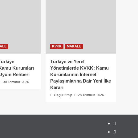
ALE
KVKK
MAKALE
Türkiye
Türkiye ve Yerel
Kamu Kurumları
Yönetimlerde KVKK: Kamu
Uyum Rehberi
Kurumlarının İnternet
Paylaşımlarına Dair Yeni İlke
30 Temmuz 2026
Kararı
Özgür Eralp
28 Temmuz 2026
linkedin
instagram