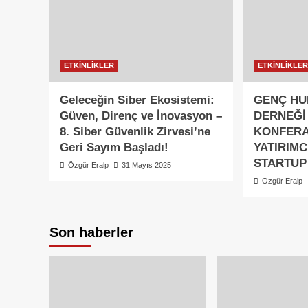
ETKİNLİKLER
ETKİNLİKLE
Geleceğin Siber Ekosistemi:
GENÇ H
Güven, Direnç ve İnovasyon –
DERNEĞİ
8. Siber Güvenlik Zirvesi’ne
KONFERAN
Geri Sayım Başladı!
YATIRIMC
STARTUP
Özgür Eralp
31 Mayıs 2025
Özgür Eralp
Son haberler