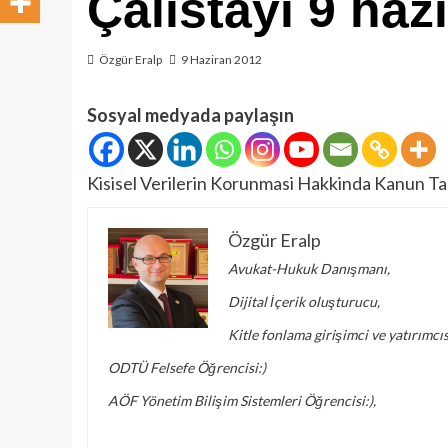
Çalistayi 9 haz
Özgür Eralp
9 Haziran 2012
Sosyal medyada paylaşın
Kisisel Verilerin Korunmasi Hakkinda Kanun Tas
Özgür Eralp
Avukat-Hukuk Danışmanı,
Dijital İçerik oluşturucu,
Kitle fonlama girişimci ve yatırımcıs
ODTÜ Felsefe Öğrencisi:)
AÖF Yönetim Bilişim Sistemleri Öğrencisi:),