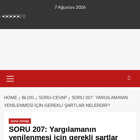
Skip
7 Ağustos 2026
to
linkedin
instagram
facebook
twitter
tiktok
youtube
content
Primary
Menu
HOME
BLOG
SORU-CEVAP
SORU 207: YARGILAMANIN
YENILENMESI IÇIN GEREKLI ŞARTLAR NELERDIR?
soru-cevap
SORU 207: Yargılamanın
yenilenmesi için gerekli şartlar