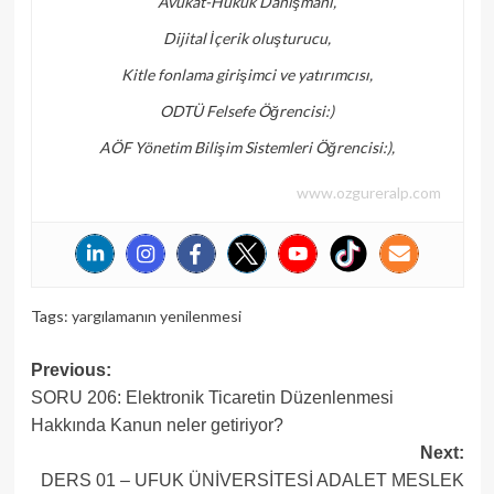
Avukat-Hukuk Danışmanı,
Dijital İçerik oluşturucu,
Kitle fonlama girişimci ve yatırımcısı,
ODTÜ Felsefe Öğrencisi:)
AÖF Yönetim Bilişim Sistemleri Öğrencisi:),
www.ozgureralp.com
Tags:
yargılamanın yenilenmesi
Post
Previous:
SORU 206: Elektronik Ticaretin Düzenlenmesi
navigation
Hakkında Kanun neler getiriyor?
Next:
DERS 01 – UFUK ÜNİVERSİTESİ ADALET MESLEK