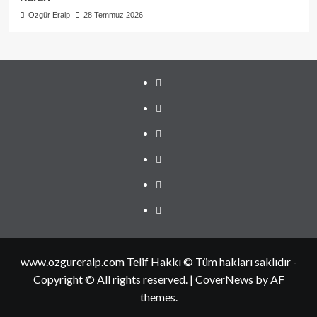
Özgür Eralp
28 Temmuz 2026
linkedin
instagram
facebook
twitter
tiktok
youtube
www.ozgureralp.com Telif Hakkı © Tüm hakları saklıdır -
Copyright © All rights reserved.
|
CoverNews
by AF
themes.