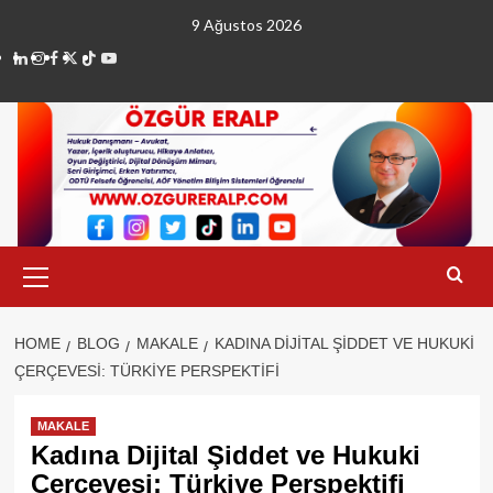
Skip
9 Ağustos 2026
to
linkedin
instagram
facebook
twitter
tiktok
youtube
content
Primary
Menu
HOME
BLOG
MAKALE
KADINA DIJITAL ŞIDDET VE HUKUKI
ÇERÇEVESI: TÜRKIYE PERSPEKTIFI
MAKALE
Kadına Dijital Şiddet ve Hukuki
Çerçevesi: Türkiye Perspektifi