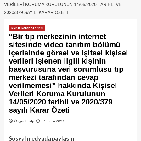
VERILERI KORUMA KURULUNUN 14/05/2020 TARIHLI VE
2020/379 SAYILI KARAR ÖZETI
KVKK karar özetleri
“Bir tıp merkezinin internet
sitesinde video tanıtım bölümü
içerisinde görsel ve işitsel kişisel
verileri işlenen ilgili kişinin
başvurusuna veri sorumlusu tıp
merkezi tarafından cevap
verilmemesi” hakkında Kişisel
Verileri Koruma Kurulunun
14/05/2020 tarihli ve 2020/379
sayılı Karar Özeti
Özgür Eralp
31 Ekim 2021
Sosyal medyada paylaşın