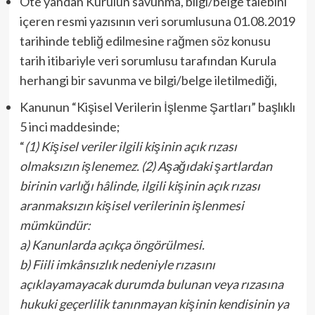
Öte yandan Kurulun savunma, bilgi/belge talebini
içeren resmi yazısının veri sorumlusuna 01.08.2019
tarihinde tebliğ edilmesine rağmen söz konusu
tarih itibariyle veri sorumlusu tarafından Kurula
herhangi bir savunma ve bilgi/belge iletilmediği,
Kanunun “Kişisel Verilerin İşlenme Şartları” başlıklı
5 inci maddesinde;
“
(1) Kişisel veriler ilgili kişinin açık rızası
olmaksızın işlenemez. (2) Aşağıdaki şartlardan
birinin varlığı hâlinde, ilgili kişinin açık rızası
aranmaksızın kişisel verilerinin işlenmesi
mümkündür:
a) Kanunlarda açıkça öngörülmesi.
b) Fiili imkânsızlık nedeniyle rızasını
açıklayamayacak durumda bulunan veya rızasına
hukuki geçerlilik tanınmayan kişinin kendisinin ya