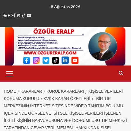
Skip
8 Ağustos 2026
to
linkedin
instagram
facebook
twitter
tiktok
youtube
content
Primary
Menu
HOME
KARARLAR
KURUL KARARLARI
KIŞISEL VERILERI
KORUMA KURULU
KVKK KARAR ÖZETLERI
“BIR TIP
MERKEZININ INTERNET SITESINDE VIDEO TANITIM BÖLÜMÜ
IÇERISINDE GÖRSEL VE IŞITSEL KIŞISEL VERILERI IŞLENEN
ILGILI KIŞININ BAŞVURUSUNA VERI SORUMLUSU TIP MERKEZI
TARAFINDAN CEVAP VERILMEMESI” HAKKINDA KIŞISEL