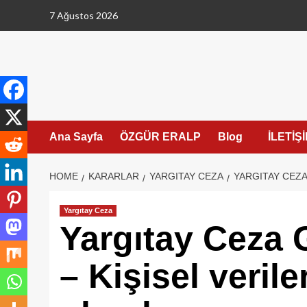
Skip
7 Ağustos 2026
to
content
Ana Sayfa
ÖZGÜR ERALP
Blog
İLETİŞ
HOME
KARARLAR
YARGITAY CEZA
YARGITAY CEZA
Yargıtay Ceza
Yargıtay Ceza 
– Kişisel verile