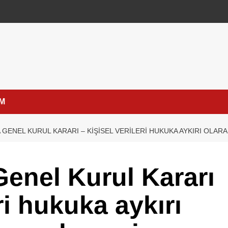
İM
 GENEL KURUL KARARI – KIŞISEL VERILERI HUKUKA AYKIRI OLA
Genel Kurul Kararı
ri hukuka aykırı