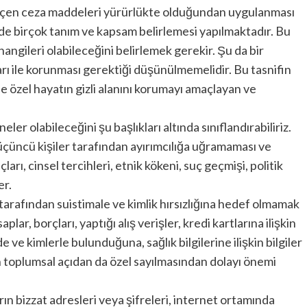
eçen ceza maddeleri yürürlükte olduğundan uygulanması
nde birçok tanım ve kapsam belirlemesi yapılmaktadır. Bu
hangileri olabileceğini belirlemek gerekir. Şu da bir
rı ile korunması gerektiği düşünülmemelidir. Bu tasnifin
özel hayatın gizli alanını korumayı amaçlayan ve
eler olabileceğini şu başlıkları altında sınıflandırabiliriz.
in üçüncü kişiler tarafından ayırımcılığa uğramaması ve
çları, cinsel tercihleri, etnik kökeni, suç geçmişi, politik
er.
r tarafından suistimale ve kimlik hırsızlığına hedef olmamak
aplar, borçları, yaptığı alış verişler, kredi kartlarına ilişkin
ede ve kimlerle bulunduğuna, sağlık bilgilerine ilişkin bilgiler
in toplumsal açıdan da özel sayılmasından dolayı önemi
ların bizzat adresleri veya şifreleri, internet ortamında