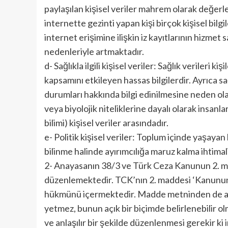
paylaşılan kişisel veriler mahrem olarak değerl
internette gezinti yapan kişi birçok kişisel bilgi
internet erişimine ilişkin iz kayıtlarının hizmet
nedenleriyle artmaktadır.
d- Sağlıkla ilgili kişisel veriler: Sağlık verileri 
kapsamını etkileyen hassas bilgilerdir. Ayrıca sağl
durumları hakkında bilgi edinilmesine neden olab
veya biyolojik niteliklerine dayalı olarak insanla
bilimi) kişisel veriler arasındadır.
e- Politik kişisel veriler: Toplum içinde yaşayan
bilinme halinde ayırımcılığa maruz kalma ihtimal
2- Anayasanın 38/3 ve Türk Ceza Kanunun 2. mad
düzenlemektedir. TCK’nın 2. maddesi ‘Kanunun a
hükmünü içermektedir. Madde metninden de açıkç
yetmez, bunun açık bir biçimde belirlenebilir o
ve anlaşılır bir şekilde düzenlenmesi gerekir ki