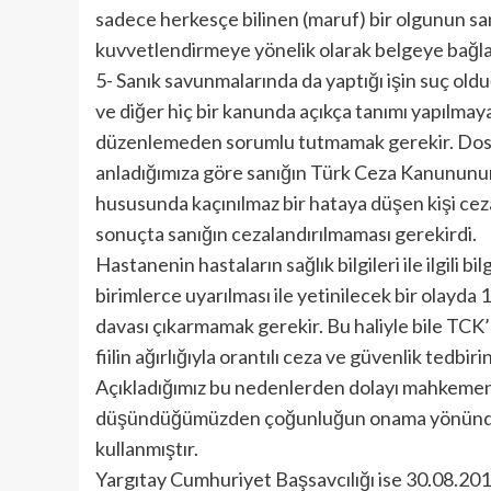
sadece herkesçe bilinen (maruf) bir olgunun san
kuvvetlendirmeye yönelik olarak belgeye bağla
5- Sanık savunmalarında da yaptığı işin suç ol
ve diğer hiç bir kanunda açıkça tanımı yapılmayan
düzenlemeden sorumlu tutmamak gerekir. Dos
anladığımıza göre sanığın Türk Ceza Kanununun 3
hususunda kaçınılmaz bir hataya düşen kişi ce
sonuçta sanığın cezalandırılmaması gerekirdi.
Hastanenin hastaların sağlık bilgileri ile ilgili bi
birimlerce uyarılması ile yetinilecek bir olayda 
davası çıkarmamak gerekir. Bu haliyle bile TCK’
fiilin ağırlığıyla orantılı ceza ve güvenlik tedb
Açıkladığımız bu nedenlerden dolayı mahkemenin
düşündüğümüzden çoğunluğun onama yönündeki
kullanmıştır.
Yargıtay Cumhuriyet Başsavcılığı ise 30.08.201