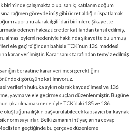
lık biriminde çalışmakta olup, sanık; katılanın doğum
ına rağmen görevde imiş gibi ücret aldığını ispatlamak
um raporunu alarak ilgili idari birimlere şikayette
urmada ödenen haksız ücretler katılandan tahsil edilmiş,
ru alması eylemi nedeniyle hakkında şikayette bulunmuş
rileri ele geçirdiğinden bahisle TCK’nun 136. maddesi
ına karar verilmiştir. Karar sanık tarafından temyiz edilmiş
sanığın beraatine karar verilmesi gerektiğini
nündeki görüşüne katılmıyoruz.
l verilerin hukuka aykırı olarak kaydedilmesi ve 136.
erme, yayma ve ele geçirme suçları düzenlenmiştir. Bugüne
nunun çıkarılmaması nedeniyle TCK’daki 135 ve 136.
e oluştuğuna ilişkin başvurulabilecek kapsayıcı bir kaynak
k norm sayılırlar. Belki zamanın ihtiyaçlarına cevap
 Meclisten geçtiğinde bu çerçeve düzenleme