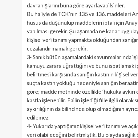
davranışlarını buna göre ayarlayabilsinler.
Bu haliyle de TCK’nın 135 ve 136. maddeleri An
husus da düşünülüp maddelerin iptali için Ana
yapılması gerekir. Şu aşamada ne kadar uygulayı
kişisel veri tanımı yapmakta olduğundan sanığı
cezalandırmamak gerekir.
3- Sanık bütün aşamalardaki savunmalarında işi
kamuyu zarara uğrattığını ve bunu ispatlamak iç
belirtmesi karşısında sanığın kastının kişisel ve
suçta kastın yokluğu nedeniyle sanığın beraatine
göre; madde metninde özellikle ‘hukuka aykırı
kastla işlenebilir. Failin işlediği fille ilgili olar
aykırılığının da bilincinde olup olmadığının ayrıc
edilemez.
4- Yukarıda yaptığımız kişisel veri tanımı ve açıkla
veri olabileceğini belirtmiştik. Bu olayda sağlık bi