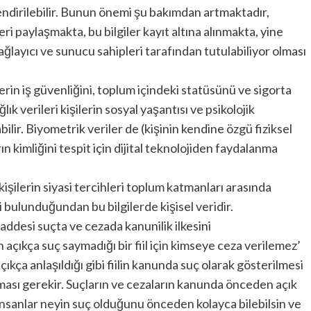
endirilebilir. Bunun önemi şu bakımdan artmaktadır,
leri paylaşmakta, bu bilgiler kayıt altına alınmakta, yine
 sağlayıcı ve sunucu sahipleri tarafından tutulabiliyor olması
kişilerin iş güvenliğini, toplum içindeki statüsünü ve sigorta
ık verileri kişilerin sosyal yaşantısı ve psikolojik
ilir. Biyometrik veriler de (kişinin kendine özgü fiziksel
rın kimliğini tespit için dijital teknolojiden faydalanma
 kişilerin siyasi tercihleri toplum katmanları arasında
i bulunduğundan bu bilgilerde kişisel veridir.
desi suçta ve cezada kanunilik ilkesini
çıkça suç saymadığı bir fiil için kimseye ceza verilemez’
a anlaşıldığı gibi fiilin kanunda suç olarak gösterilmesi
lması gerekir. Suçların ve cezaların kanunda önceden açık
 insanlar neyin suç olduğunu önceden kolayca bilebilsin ve