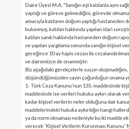
Daire Üyesi M.A. “Sanığın eşi katılanla aynı sağ
yaptığı ve göreve gelmediğini, görevde olmamas
amacıyla katılanın doğum yaptığı hastaneden doğ
bulunmuş, katılan hakkında yapılan idari soruşt
katılan sanık hakkında hastaneden doğum rapo
ve yapılan yargılama sonunda sanığın kişisel ve
gereğince 10 ay hapis cezası ile cezalandırılmas
ve dairemizce de onanmıştır.
Biz aşağıdaki gerekçelerle suçun oluşmadığını, 
düşündüğümüzden sayın çoğunluğun onama yö
1- Türk Ceza Kanunu’nun 135. maddesinde kişise
maddesinde ise verileri hukuka aykırı olarak v
kadar kişisel verilerin neler olduğuna dair ka
maddelerindeki hukuka aykırılığın hangi hallerd
ya da norm olmaması nedeniyle bu iki madde eksi
verecek ‘Kişisel Verilerin Korunması Kanunu’