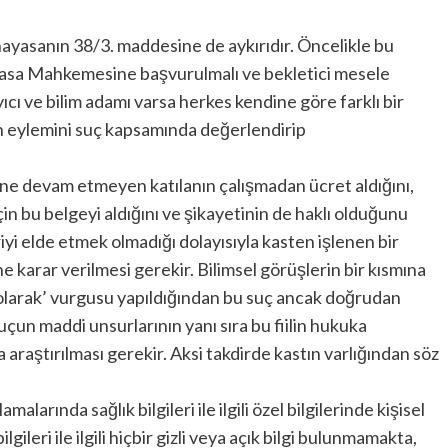
ayasanın 38/3. maddesine de aykırıdır. Öncelikle bu
yasa Mahkemesine başvurulmalı ve bekletici mesele
cı ve bilim adamı varsa herkes kendine göre farklı bir
n eylemini suç kapsamında değerlendirip
ne devam etmeyen katılanın çalışmadan ücret aldığını,
in bu belgeyi aldığını ve şikayetinin de haklı olduğunu
riyi elde etmek olmadığı dolayısıyla kasten işlenen bir
 karar verilmesi gerekir. Bilimsel görüşlerin bir kısmına
 olarak’ vurgusu yapıldığından bu suç ancak doğrudan
ak suçun maddi unsurlarının yanı sıra bu fiilin hukuka
a araştırılması gerekir. Aksi takdirde kastın varlığından söz
malarında sağlık bilgileri ile ilgili özel bilgilerinde kişisel
lgileri ile ilgili hiçbir gizli veya açık bilgi bulunmamakta,