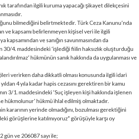
ık tarafından ilgili kuruma yapacağı şikayet dilekçesini
nmasıdır.
duğunu bilmediğini belirtmektedir. Türk Ceza Kanunu’nda
 ve kapsamı belirlenmeyen kişisel veri ile ilgili
ya kapsamından ve sanığın savunmasından da
0/4. maddesindeki ‘işlediği fiilin haksızlık oluşturduğu
zalandırılmaz’ hükmünün sanık hakkında da uygulanması ve
lgileri verirken daha dikkatli olması konusunda ilgili idari
1 yıldan 4 yıla kadar hapis cezasını gerektiren bir kamu
nın 3/1. maddesindeki ‘Suç işleyen kişi hakkında işlenen
irine hükmolunur’ hükmü ihlal edilmiş olmaktadır.
 kararının yerinde olmadığını, bozulması gerektiğini
 görüşlerine katılmıyoruz” görüşüyle karşı oy
2 gün ve 206087 sayı ile;