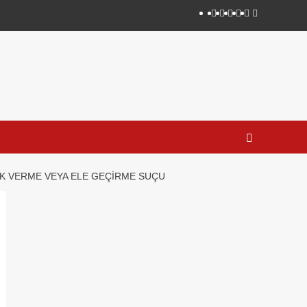
linkedin
instagram
facebook
twitter
tiktok
youtube
RAK VERME VEYA ELE GEÇIRME SUÇU