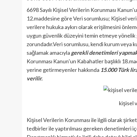
6698 Sayılı Kişisel Verilerin Korunması Kanun’un
12.maddesine göre Veri sorumlusu; Kişisel veril
verilere hukuka aykırı olarak erişilmesini önle
uygun güvenlik düzeyini temin etmeye yönelik 
zorundadır.Veri sorumlusu, kendi kurum veya 
sağlamak amacıyla
gerekli denetimleri yapmak
Korunması Kanun’un Kabahatler başlıklı 18.madd
yerine getirmeyenler hakkında
15.000 Türk lir
verilir.
kişisel 
Kişisel Verilerin Korunması ile ilgili olarak şi
tedbirler ile yaptırılması gereken denetimleri 
Danışmanlık hizmetiyle ilgili daha detaylı bilgi a