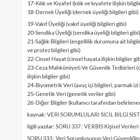
17-Kılık ve Kıyafet (kılık ve kıyafete ilişkin bilgil
18-Dernek Üyeliği (dernek üyeliği bilgileri gibi)
19-Vakıf Üyeliği (vakıf üyeliği bilgileri gibi)
20-Sendika Üyeliği (sendika üyeliği bilgileri gibi
21-Sağlık Bilgileri (engellilik durumuna ait bilgiler
ve protez bilgileri gibi)
22-Cinsel Hayat (cinsel hayata ilişkin bilgiler gib
23-Ceza Mahkûmiyeti Ve Güvenlik Tedbirleri (ce
ilişkin bilgiler gibi)
24-Biyometrik Veri (avuç içi bilgileri, parmak izi b
25-Genetik Veri (genetik veriler gibi)
26-Diğer Bilgiler (kullanıcı tarafından belirlenec
kaynak:
VERİ SORUMLULARI SİCİL BİLGİ SİS
ilgili yazılar:
SORU 337 : VERBİS Kişisel Verileri 
SORU 333 : Veri Sorumlusunun Veri Güvenliğine