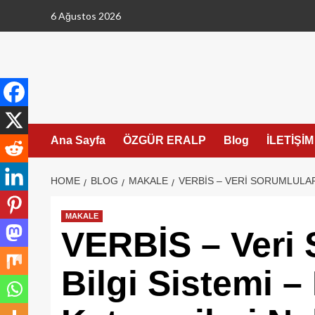
Skip
6 Ağustos 2026
to
content
Ana Sayfa
ÖZGÜR ERALP
Blog
İLETİŞİM
HOME
BLOG
MAKALE
VERBİS – VERI SORUMLULARI
MAKALE
VERBİS – Veri S
Bilgi Sistemi – 