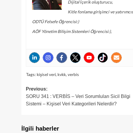
Dijital İçerik oluşturucu,
Kitle fonlama girişimci ve yatırımcıs
ODTÜ Felsefe Öğrencisi:)
AÖF Yönetim Bilişim Sistemleri Öğrencisi:),
Tags:
kişisel veri
,
kvkk
,
verbis
Post
Previous:
SORU 341 : VERBİS – Veri Sorumluları Sicil Bilgi
navigation
Sistemi – Kişisel Veri Kategorileri Nelerdir?
İlgili haberler