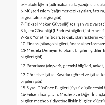
5-Hukuki İşlem (adli makamlarla yazışmalardaki bi
6-Müşteri İşlem (çağrı merkezi kayıtları, fatura, 
bilgisi, talep bilgisi gibi)
7-Fiziksel Mekân Güvenliği (çalışan ve ziyaretçiler
8-İşlem Güvenliği (IP adresi bilgileri, internet site
9-Risk Yönetimi (ticari, teknik, idari risklerin yön
10-Finans (bilanço bilgileri, finansal performans bi
11-Mesleki Deneyim (diploma bilgileri, gidilen kur
bilgileri gibi)
12-Pazarlama (alışveriş geçmişi bilgileri, anket,
13-Görsel ve İşitsel Kayıtlar (görsel ve işitsel k
bilgileri gibi)
15-Siyasi Düşünce Bilgileri (siyasi düşüncesini beli
16-Felsefi İnanç, Din, Mezhep ve Diğer İnançlar (d
bilgiler, mezhep aidiyetine ilişkin bilgiler, diğer i