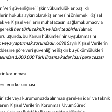
 Veri güvenliğine ilişkin yükümlülükler başlıklı
erin hukuka aykırı olarak işlenmesini önlemek, Kişisel
mek ve Kişisel verilerin muhafazasını sağlamak amacıyla
gerekli
her türlü teknik ve idari tedbirleri
almak
kuruluşunda, bu Kanun hükümlerinin uygulanmasını
 veya yaptırmak zorundadır.
6698 Sayılı Kişisel Verilerin
esine göre veri güvenliğine ilişkin bu yükümlülükleri
asından 1.000.000 Türk lirasına kadar idari para cezası
verilerin korunması
rketinizde veya kurumunuzda alınması gereken idari ve teknik
içeren Kişisel Verilerin Korunması Uyum Süreci
lmak için aşağıdaki bağlantıya tıklayabilirsiniz.