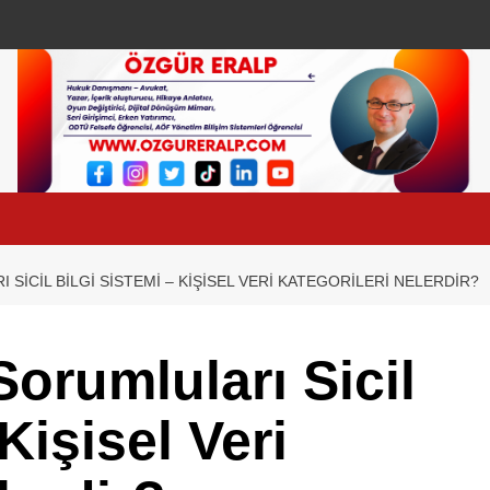
 SICIL BILGI SISTEMI – KIŞISEL VERI KATEGORILERI NELERDIR?
orumluları Sicil
Kişisel Veri