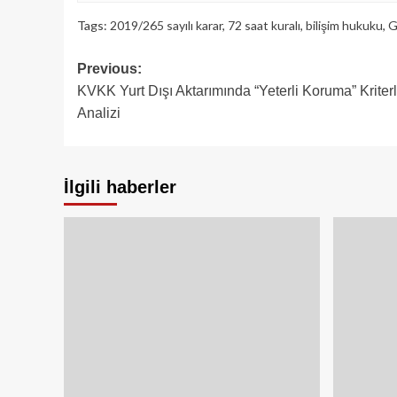
Tags:
2019/265 sayılı karar
,
72 saat kuralı
,
bilişim hukuku
,
G
Post
Previous:
KVKK Yurt Dışı Aktarımında “Yeterli Koruma” Kriterl
navigation
Analizi
İlgili haberler