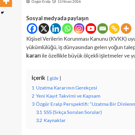
Özgür Eralp
11 Nisan 2026
Sosyal medyada paylaşın
Kişisel Verilerin Korunması Kanunu (KVKK) uyum
yükümlülüğü, iş dünyasından gelen yoğun talepl
kararı
ile özellikle büyük ölçekli işletmeler ve y
İçerik
gizle
1
Uzatma Kararının Gerekçesi
2
Yeni Kayıt Takvimi ve Kapsam
3
Özgür Eralp Perspektifi: “Uzatma Bir Dinlenme
3.1
SSS (Sıkça Sorulan Sorular)
3.2
Kaynaklar