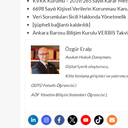
KVKK Kurumu – 2019/265 Sayılı Karar Met
6698 Sayılı Kişisel Verilerin Korunması Ka
Veri Sorumluları Sicili Hakkında Yönetmelik
[şüpheli bağlantı kaldırıldı]
Ankara Barosu Bilişim Kurulu VERBİS Takvim
Özgür Eralp
Avukat-Hukuk Danışmanı,
Dijital İçerik oluşturucu,
Kitle fonlama girişimci ve yatırımcıs
ODTÜ Felsefe Öğrencisi:)
AÖF Yönetim Bilişim Sistemleri Öğrencisi:),