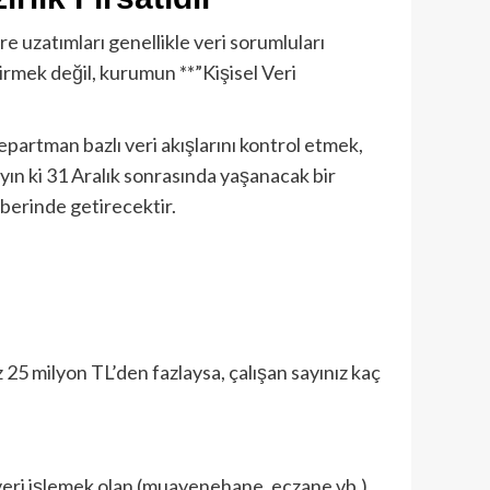
re uzatımları genellikle veri sorumluları
girmek değil, kurumun **”Kişisel Veri
epartman bazlı veri akışlarını kontrol etmek,
yın ki 31 Aralık sonrasında yaşanacak bir
berinde getirecektir.
 25 milyon TL’den fazlaysa, çalışan sayınız kaç
li veri işlemek olan (muayenehane, eczane vb.)