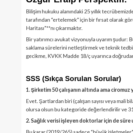
Bilişim hukuku alanındaki 25 yıllık tecrübemizde
tarafından “ertelemek” için bir fırsat olarak gö
Haritası”**nı çıkarmaktır.
Bir yatırımcı avukat vizyonuyla uyarım şudur: Bu
saklama sürelerini netleştirmek ve teknik tedbir
gecikme, KVKK Madde 18/ç uyarınca doğrudan ida
SSS (Sıkça Sorulan Sorular)
1. Şirketim 50 çalışanın altında ama ciromuz
Evet. Şartlardan biri (çalışan sayısı veya mali 
olursa olsun bu kategoride değerlendirilir ve 3
2. Sağlık verisi işleyen doktorlar için de süre 
Bu karar (2019/265) sadece “büyük işletmeler” ve