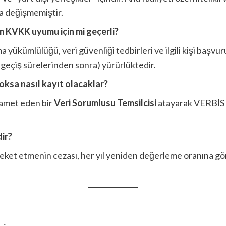
la değişmemiştir.
üm KVKK uyumu için mi geçerli?
a yükümlülüğü, veri güvenliği tedbirleri ve ilgili kişi başvu
i geçiş sürelerinden sonra) yürürlüktedir.
yoksa nasıl kayıt olacaklar?
ikamet eden bir
Veri Sorumlusu Temsilcisi
atayarak VERBİS ka
dir?
areket etmenin cezası, her yıl yeniden değerleme oranına gö