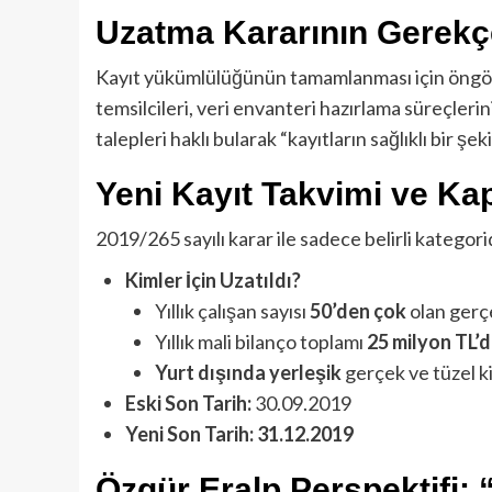
Uzatma Kararının Gerekç
Kayıt yükümlülüğünün tamamlanması için öngörül
temsilcileri, veri envanteri hazırlama süreçleri
talepleri haklı bularak “kayıtların sağlıklı bir şe
Yeni Kayıt Takvimi ve K
2019/265 sayılı karar ile sadece belirli kategori
Kimler İçin Uzatıldı?
Yıllık çalışan sayısı
50’den çok
olan gerçe
Yıllık mali bilanço toplamı
25 milyon TL’
Yurt dışında yerleşik
gerçek ve tüzel ki
Eski Son Tarih:
30.09.2019
Yeni Son Tarih:
31.12.2019
Özgür Eralp Perspektifi: 