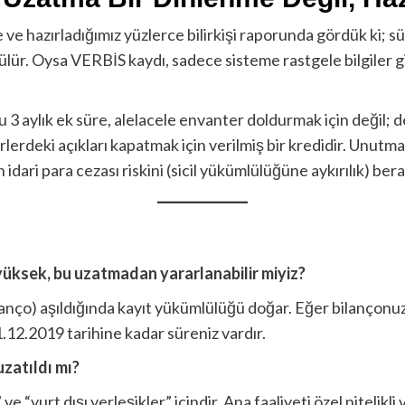
 ve hazırladığımız yüzlerce bilirkişi raporunda gördük ki; sü
rülür. Oysa VERBİS kaydı, sadece sisteme rastgele bilgiler 
 3 aylık ek süre, alelacele envanter doldurmak için değil; d
lerdeki açıkları kapatmak için verilmiş bir kredidir. Unutma
ri para cezası riskini (sicil yükümlülüğüne aykırılık) bera
 yüksek, bu uzatmadan yararlanabilir miyiz?
bilanço) aşıldığında kayıt yükümlülüğü doğar. Eğer bilançonuz
1.12.2019 tarihine kadar süreniz vardır.
uzatıldı mı?
 “yurt dışı yerleşikler” içindir. Ana faaliyeti özel nitelik