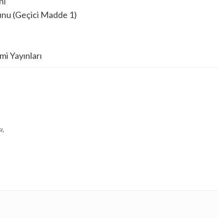
ni
nunu (Geçici Madde 1)
i Yayınları
ı,