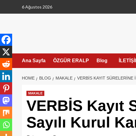
Skip
6 Ağustos 2026
to
content
Ana Sayfa
ÖZGÜR ERALP
Blog
İLETİŞ
HOME
BLOG
MAKALE
VERBİS KAYIT SÜRELERINE İ
MAKALE
VERBİS Kayıt S
Sayılı Kurul Ka