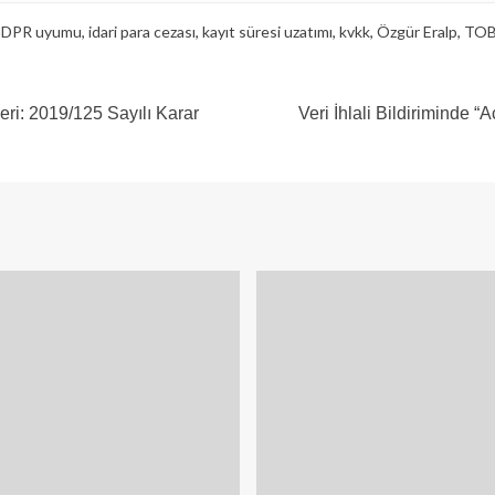
DPR uyumu
,
idari para cezası
,
kayıt süresi uzatımı
,
kvkk
,
Özgür Eralp
,
TO
eri: 2019/125 Sayılı Karar
Veri İhlali Bildiriminde 