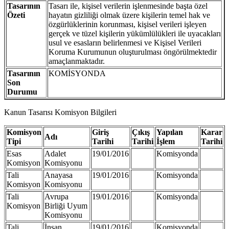
Tasarının
Tasarı ile, kişisel verilerin işlenmesinde başta özel
Özeti
hayatın gizliliği olmak üzere kişilerin temel hak ve
özgürlüklerinin korunması, kişisel verileri işleyen
gerçek ve tüzel kişilerin yükümlülükleri ile uyacakları
usul ve esasların belirlenmesi ve Kişisel Verileri
Koruma Kurumunun oluşturulması öngörülmektedir
amaçlanmaktadır.
Tasarının
KOMİSYONDA
Son
Durumu
Kanun Tasarısı Komisyon Bilgileri
Komisyon
Giriş
Çıkış
Yapılan
Karar
Adı
Tipi
Tarihi
Tarihi
İşlem
Tarihi
Esas
Adalet
19/01/2016
Komisyonda
Komisyon
Komisyonu
Tali
Anayasa
19/01/2016
Komisyonda
Komisyon
Komisyonu
Tali
Avrupa
19/01/2016
Komisyonda
Komisyon
Birliği Uyum
Komisyonu
Tali
İnsan
19/01/2016
Komisyonda