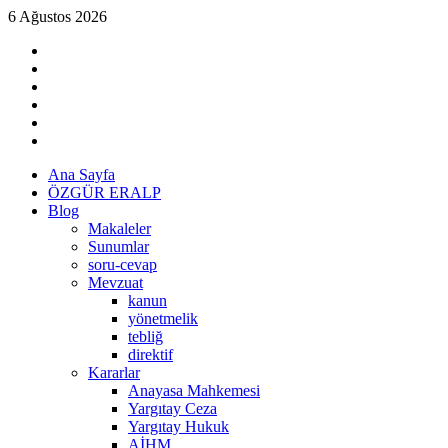
Skip
6 Ağustos 2026
to
linkedin
content
instagram
facebook
twitter
tiktok
youtube
Primary
Ana Sayfa
Menu
ÖZGÜR ERALP
Blog
Makaleler
Sunumlar
soru-cevap
Mevzuat
kanun
yönetmelik
tebliğ
direktif
Kararlar
Anayasa Mahkemesi
Yargıtay Ceza
Yargıtay Hukuk
AİHM