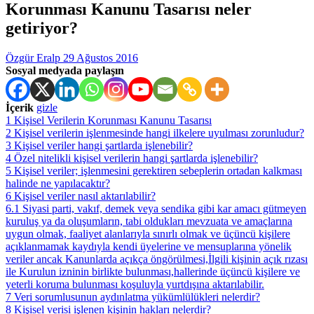
Korunması Kanunu Tasarısı neler
getiriyor?
Özgür Eralp
29 Ağustos 2016
Sosyal medyada paylaşın
İçerik
gizle
1
Kişisel Verilerin Korunması Kanunu Tasarısı
2
Kişisel verilerin işlenmesinde hangi ilkelere uyulması zorunludur?
3
Kişisel veriler hangi şartlarda işlenebilir?
4
Özel nitelikli kişisel verilerin hangi şartlarda işlenebilir?
5
Kişisel veriler; işlenmesini gerektiren sebeplerin ortadan kalkması
halinde ne yapılacaktır?
6
Kişisel veriler nasıl aktarılabilir?
6.1
Siyasi parti, vakıf, demek veya sendika gibi kar amacı gütmeyen
kuruluş ya da oluşumların, tabi oldukları mevzuata ve amaçlarına
uygun olmak, faaliyet alanlarıyla sınırlı olmak ve üçüncü kişilere
açıklanmamak kaydıyla kendi üyelerine ve mensuplarına yönelik
veriler ancak Kanunlarda açıkça öngörülmesi,İlgili kişinin açık rızası
ile Kurulun izninin birlikte bulunması,hallerinde üçüncü kişilere ve
yeterli koruma bulunması koşuluyla yurtdışına aktarılabilir.
7
Veri sorumlusunun aydınlatma yükümlülükleri nelerdir?
8
Kişisel verisi işlenen kişinin hakları nelerdir?