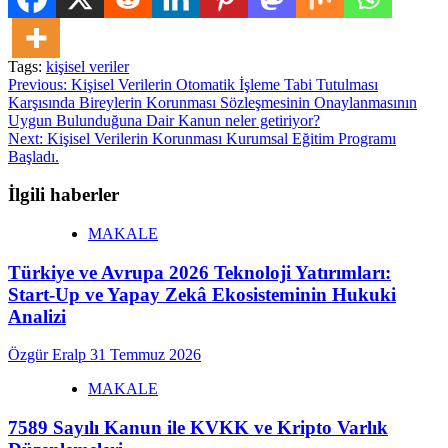
Tags:
kişisel veriler
Post
Previous:
Kişisel Verilerin Otomatik İşleme Tabi Tutulması
Karşısında Bireylerin Korunması Sözleşmesinin Onaylanmasının
navigation
Uygun Bulunduğuna Dair Kanun neler getiriyor?
Next:
Kişisel Verilerin Korunması Kurumsal Eğitim Programı
Başladı.
İlgili haberler
MAKALE
Türkiye ve Avrupa 2026 Teknoloji Yatırımları:
Start-Up ve Yapay Zekâ Ekosisteminin Hukuki
Analizi
Özgür Eralp
31 Temmuz 2026
MAKALE
7589 Sayılı Kanun ile KVKK ve Kripto Varlık