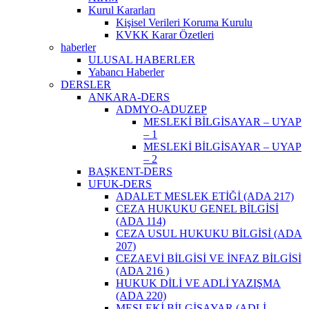
Kurul Kararları
Kişisel Verileri Koruma Kurulu
KVKK Karar Özetleri
haberler
ULUSAL HABERLER
Yabancı Haberler
DERSLER
ANKARA-DERS
ADMYO-ADUZEP
MESLEKİ BİLGİSAYAR – UYAP
– 1
MESLEKİ BİLGİSAYAR – UYAP
– 2
BAŞKENT-DERS
UFUK-DERS
ADALET MESLEK ETİĞİ (ADA 217)
CEZA HUKUKU GENEL BİLGİSİ
(ADA 114)
CEZA USUL HUKUKU BİLGİSİ (ADA
207)
CEZAEVİ BİLGİSİ VE İNFAZ BİLGİSİ
(ADA 216 )
HUKUK DİLİ VE ADLİ YAZIŞMA
(ADA 220)
MESLEKİ BİLGİSAYAR (ADLİ