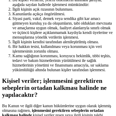
aşağıda sayılan hallerde işlenmesi mümkündür:
İlgili kişinin açık rızasının bulunması.
Kanunlarda açıkça öngörülmesi.
Siyasi parti, vakıf, demek veya sendika gibi kar amacı
gütmeyen kuruluş ya da oluşumların, tabi oldukları mevzuata
ve amaçlarına uygun olmak, faaliyet alanlarıyla sınırlı olmak
ve üçüncü kişilere açıklanmamak kaydıyla kendi üyelerine ve
mensuplarına yönelik verilerin işlenmesi.
İlgili kişinin kendisi tarafından alenileştirilmiş olması.
Bir hakkın tesisi, kullanılması veya korunması için veri
işlenmesinin zorunlu olması.
Kamu sağlığının korunması, koruyucu hekimlik, tıbbi teşhis,
tedavi ve bakım hizmetlerinin yürütülmesi ile sağlık
hizmetlerinin yönetimi ve finansmanı amacıyla, sır saklama
yükümlülüğü altında bulunan kişiler tarafından işlenmesi.
Kişisel veriler; işlenmesini gerektiren
sebeplerin ortadan kalkması halinde ne
yapılacaktır?
Bu Kanun ve ilgili diğer kanun hükümlerine uygun olarak işlenmiş
olmasına rağmen,
işlenmesini gerektiren sebeplerin ortadan
kalkması halinde
kişisel veriler resen veya ilgili kişinin talebi