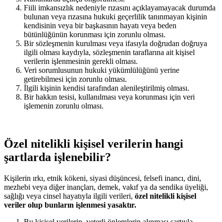
Fiili imkansızlık nedeniyle rızasını açıklayamayacak durumda
bulunan veya rızasına hukuki geçerlilik tanınmayan kişinin
kendisinin veya bir başkasının hayatı veya beden
bütünlüğünün korunması için zorunlu olması.
Bir sözleşmenin kurulması veya ifasıyla doğrudan doğruya
ilgili olması kaydıyla, sözleşmenin taraflarına ait kişisel
verilerin işlenmesinin gerekli olması.
Veri sorumlusunun hukuki yükümlülüğünü yerine
getirebilmesi için zorunlu olması.
İlgili kişinin kendisi tarafından alenileştirilmiş olması.
Bir hakkın tesisi, kullanılması veya korunması için veri
işlemenin zorunlu olması.
Özel nitelikli kişisel verilerin hangi
şartlarda işlenebilir?
Kişilerin ırkı, etnik kökeni, siyasi düşüncesi, felsefi inancı, dini,
mezhebi veya diğer inançları, demek, vakıf ya da sendika üyeliği,
sağlığı veya cinsel hayatıyla ilgili verileri,
özel nitelikli kişisel
veriler olup bunların işlenmesi yasaktır.
Bu kişisel verilerin, yeterli önlemlerin alınması şartıyla,