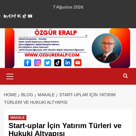
Skip
7 Ağustos 2026
to
linkedin
instagram
facebook
twitter
tiktok
youtube
content
Primary
Menu
HOME
BLOG
MAKALE
START-UPLAR İÇIN YATIRIM
TÜRLERI VE HUKUKI ALTYAPISI
MAKALE
Start-uplar İçin Yatırım Türleri ve
Hukuki Altyapısı