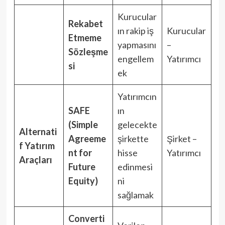
Kurucular
Rekabet
ın rakip iş
Kurucular
Etmeme
yapmasını
–
Sözleşme
engellem
Yatırımcı
si
ek
Yatırımcın
SAFE
ın
(Simple
gelecekte
Alternati
Agreeme
şirkette
Şirket –
f Yatırım
nt for
hisse
Yatırımcı
Araçları
Future
edinmesi
Equity)
ni
sağlamak
Converti