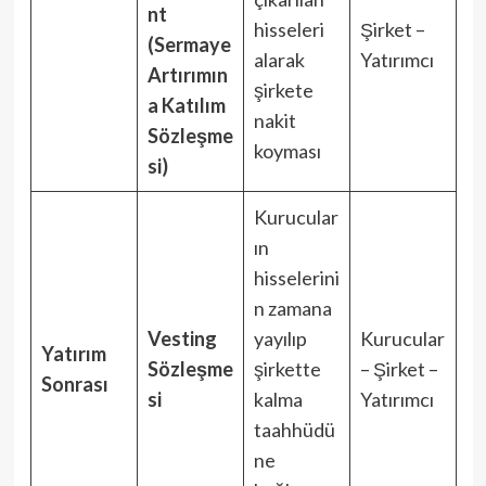
nt
hisseleri
Şirket –
(Sermaye
alarak
Yatırımcı
Artırımın
şirkete
a Katılım
nakit
Sözleşme
koyması
si)
Kurucular
ın
hisselerini
n zamana
Vesting
yayılıp
Kurucular
Yatırım
Sözleşme
şirkette
– Şirket –
Sonrası
si
kalma
Yatırımcı
taahhüdü
ne