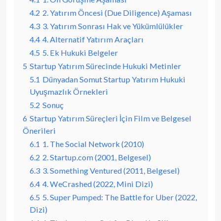
4.2
2. Yatırım Öncesi (Due Diligence) Aşaması
4.3
3. Yatırım Sonrası Hak ve Yükümlülükler
4.4
4. Alternatif Yatırım Araçları
4.5
5. Ek Hukuki Belgeler
5
Startup Yatırım Sürecinde Hukuki Metinler
5.1
Dünyadan Somut Startup Yatırım Hukuki
Uyuşmazlık Örnekleri
5.2
Sonuç
6
Startup Yatırım Süreçleri İçin Film ve Belgesel
Önerileri
6.1
1. The Social Network (2010)
6.2
2. Startup.com (2001, Belgesel)
6.3
3. Something Ventured (2011, Belgesel)
6.4
4. WeCrashed (2022, Mini Dizi)
6.5
5. Super Pumped: The Battle for Uber (2022,
Dizi)