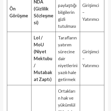
NDA
paylaştığı
Girişimci
Ön
(Gizlilik
bilgilerin
–
Görüşme
Sözleşme
gizli
Yatırımcı
si)
tutulması
LoI /
Tarafların
MoU
yatırım
(Niyet
sürecine
Girişimci
Mektubu
dair
–
/
niyetlerini
Yatırımcı
Mutabak
yazılı hale
at Zaptı)
getirmek
Ortakları
n hak ve
yükümlül