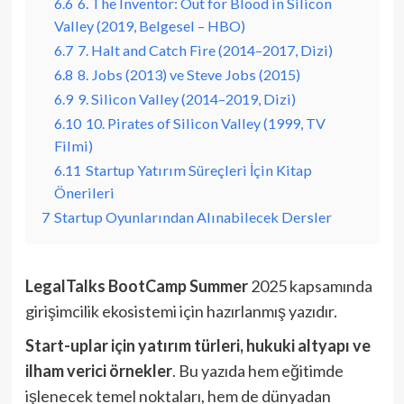
6.6
6. The Inventor: Out for Blood in Silicon
Valley (2019, Belgesel – HBO)
6.7
7. Halt and Catch Fire (2014–2017, Dizi)
6.8
8. Jobs (2013) ve Steve Jobs (2015)
6.9
9. Silicon Valley (2014–2019, Dizi)
6.10
10. Pirates of Silicon Valley (1999, TV
Filmi)
6.11
Startup Yatırım Süreçleri İçin Kitap
Önerileri
7
Startup Oyunlarından Alınabilecek Dersler
LegalTalks BootCamp Summer
2025 kapsamında
girişimcilik ekosistemi için hazırlanmış yazıdır.
Start-uplar için yatırım türleri, hukuki altyapı ve
ilham verici örnekler
. Bu yazıda hem eğitimde
işlenecek temel noktaları, hem de dünyadan