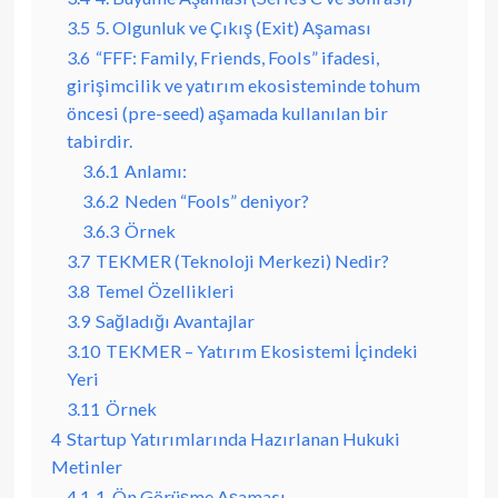
3.5
5. Olgunluk ve Çıkış (Exit) Aşaması
3.6
“FFF: Family, Friends, Fools” ifadesi,
girişimcilik ve yatırım ekosisteminde tohum
öncesi (pre-seed) aşamada kullanılan bir
tabirdir.
3.6.1
Anlamı:
3.6.2
Neden “Fools” deniyor?
3.6.3
Örnek
3.7
TEKMER (Teknoloji Merkezi) Nedir?
3.8
Temel Özellikleri
3.9
Sağladığı Avantajlar
3.10
TEKMER – Yatırım Ekosistemi İçindeki
Yeri
3.11
Örnek
4
Startup Yatırımlarında Hazırlanan Hukuki
Metinler
4.1
1. Ön Görüşme Aşaması