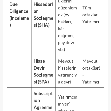
üklerini
Due
Hissedarl
düzenlem
Tüm
Diligence
ar
ek (oy
ortaklar –
(İnceleme
Sözleşme
hakları,
Yatırımcı
)
si (SHA)
kâr
dağıtımı,
pay devri
vb.)
Hisse
Mevcut
Mevcut
Devir
hisselerin
ortak(lar)
Sözleşme
yatırımcıy
–
si (SPA)
a devri
Yatırımcı
Subscript
Yatırımcın
ion
ın yeni
Agreeme
çıkarılan