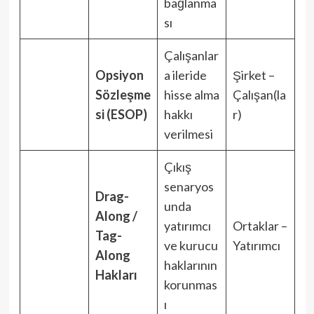
bağlanma
sı
Çalışanlar
Opsiyon
a ileride
Şirket –
Sözleşme
hisse alma
Çalışan(la
si (ESOP)
hakkı
r)
verilmesi
Çıkış
senaryos
Drag-
unda
Along /
yatırımcı
Ortaklar –
Tag-
ve kurucu
Yatırımcı
Along
haklarının
Hakları
korunmas
ı