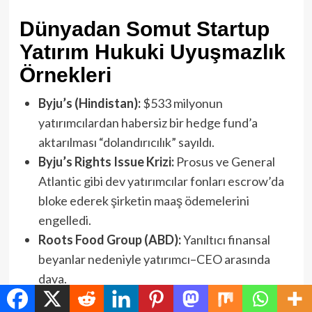
Dünyadan Somut Startup
Yatırım Hukuki Uyuşmazlık
Örnekleri
Byju’s (Hindistan):
$533 milyonun
yatırımcılardan habersiz bir hedge fund’a
aktarılması “dolandırıcılık” sayıldı.
Byju’s Rights Issue Krizi:
Prosus ve General
Atlantic gibi dev yatırımcılar fonları escrow’da
bloke ederek şirketin maaş ödemelerini
engelledi.
Roots Food Group (ABD):
Yanıltıcı finansal
beyanlar nedeniyle yatırımcı–CEO arasında
dava.
Run The World (ABD):
Girişimci ile