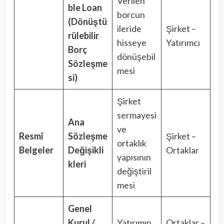
Verilen
ble Loan
borcun
(Dönüştü
ileride
Şirket –
rülebilir
hisseye
Yatırımcı
Borç
dönüşebil
Sözleşme
mesi
si)
Şirket
sermayesi
Ana
ve
Resmî
Sözleşme
Şirket –
ortaklık
Belgeler
Değişikli
Ortaklar
yapısının
kleri
değiştiril
mesi
Genel
Kurul /
Yatırımın
Ortaklar –