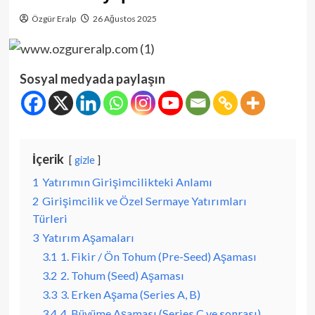
Özgür Eralp
26 Ağustos 2025
Sosyal medyada paylaşın
İçerik
gizle
1
Yatırımın Girişimcilikteki Anlamı
2
Girişimcilik ve Özel Sermaye Yatırımları
Türleri
3
Yatırım Aşamaları
3.1
1. Fikir / Ön Tohum (Pre-Seed) Aşaması
3.2
2. Tohum (Seed) Aşaması
3.3
3. Erken Aşama (Series A, B)
3.4
4. Büyüme Aşaması (Series C ve sonrası)