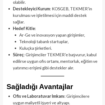
olabilir.
Destekleyici Kurum
: KOSGEB, TEKMER’in
kurulması ve işletilmesi için maddi destek
sağlar.
Hedef Kitle
:
Ar-Ge ve inovasyon yapan girişimler,
Teknoloji tabanlı startuplar,
Kuluçka şirketleri.
Süreç
: Girişimciler TEKMER’e başvurur, kabul
edilirse uygun ofis ortamı, mentorluk, eğitim ve
yatırımcı erişimi gibi destekler alır.
Sağladığı Avantajlar
Ofis ve Laboratuvar İmkanı
: Girişimcilere
uygun maliyetli işyeri ve altyapı.