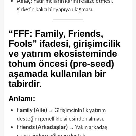
Amaç
: Yatırımcıların kârını realize etmesi,
şirketin kalıcı bir yapıya ulaşması.
“FFF: Family, Friends,
Fools”
ifadesi, girişimcilik
ve yatırım ekosisteminde
tohum öncesi (pre-seed)
aşamada kullanılan bir
tabirdir.
Anlamı:
Family (Aile)
→ Girişimcinin ilk yatırım
desteğini genellikle ailesinden alması.
Friends (Arkadaşlar)
→ Yakın arkadaş
çevresinden sağlanan destek.