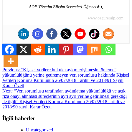
AÖF Yönetim Bilişim Sistemleri Öğrencisi:),
www.ozgureralp.com
Post
Previous:
“Kişisel verilere hukuka aykırı erişilmesini önleme”
yükümlülüğünü yerine getiremeyen veri sorumlusu hakkında Kişisel
navigation
Verileri Koruma Kurulunun 26/07/2018 Tarihli ve 2018/91 Sayılı
Karar Özeti
Next:
“Veri sorumlusu tarafından aydınlatma yükümlülüğü ve açık
rıza onayı alınması süreçlerinin ayrı ayrı yerine getirilmesi gerektiği
ile ilgili” Kişisel Verileri Koruma Kurulunun 26/07/2018 tarihli ve
2018/90 sayılı Karar Özeti
İlgili haberler
Uncategorized