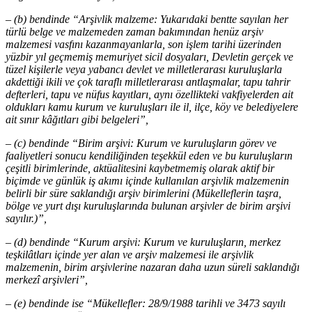
– (b) bendinde “Arşivlik malzeme: Yukarıdaki bentte sayılan her
türlü belge ve malzemeden zaman bakımından henüz arşiv
malzemesi vasfını kazanmayanlarla, son işlem tarihi üzerinden
yüzbir yıl geçmemiş memuriyet sicil dosyaları, Devletin gerçek ve
tüzel kişilerle veya yabancı devlet ve milletlerarası kuruluşlarla
akdettiği ikili ve çok taraflı milletlerarası antlaşmalar, tapu tahrir
defterleri, tapu ve nüfus kayıtları, aynı özellikteki vakfiyelerden ait
oldukları kamu kurum ve kuruluşları ile il, ilçe, köy ve belediyelere
ait sınır kâğıtları gibi belgeleri”,
– (c) bendinde “Birim arşivi: Kurum ve kuruluşların görev ve
faaliyetleri sonucu kendiliğinden teşekkül eden ve bu kuruluşların
çeşitli birimlerinde, aktüalitesini kaybetmemiş olarak aktif bir
biçimde ve günlük iş akımı içinde kullanılan arşivlik malzemenin
belirli bir süre saklandığı arşiv birimlerini (Mükelleflerin taşra,
bölge ve yurt dışı kuruluşlarında bulunan arşivler de birim arşivi
sayılır.)”,
– (d) bendinde “Kurum arşivi: Kurum ve kuruluşların, merkez
teşkilâtları içinde yer alan ve arşiv malzemesi ile arşivlik
malzemenin, birim arşivlerine nazaran daha uzun süreli saklandığı
merkezî arşivleri”,
– (e) bendinde ise “Mükellefler: 28/9/1988 tarihli ve 3473 sayılı