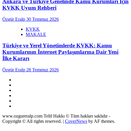
Ankara ve Türkiye Genelinde Kamu Kurumları İçin
KVKK Uyum Rehberi
Özgür Eralp
30 Temmuz 2026
KVKK
MAKALE
Türkiye ve Yerel Yönetimlerde KVKK: Kamu
Kurumlarının İnternet Paylaşımlarına Dair Yeni
İlke Kararı
Özgür Eralp
28 Temmuz 2026
linkedin
instagram
facebook
twitter
tiktok
youtube
www.ozgureralp.com Telif Hakkı © Tüm hakları saklıdır -
Copyright © All rights reserved.
|
CoverNews
by AF themes.