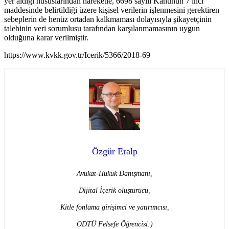
yer aldığı hususlarından hareketle, 6698 sayılı Kanunun 7 inci
maddesinde belirtildiği üzere kişisel verilerin işlenmesini gerektiren
sebeplerin de henüz ortadan kalkmaması dolayısıyla şikayetçinin
talebinin veri sorumlusu tarafından karşılanmamasının uygun
olduğuna karar verilmiştir.
https://www.kvkk.gov.tr/Icerik/5366/2018-69
Özgür Eralp
Avukat-Hukuk Danışmanı,
Dijital İçerik oluşturucu,
Kitle fonlama girişimci ve yatırımcısı,
ODTÜ Felsefe Öğrencisi:)