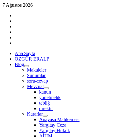
Skip
7 Ağustos 2026
to
linkedin
content
instagram
facebook
twitter
tiktok
youtube
Primary
Ana Sayfa
Menu
ÖZGÜR ERALP
Blog
Makaleler
Sunumlar
soru-cevap
Mevzuat
kanun
yönetmelik
tebliğ
direktif
Kararlar
Anayasa Mahkemesi
Yargıtay Ceza
Yargıtay Hukuk
AİHM