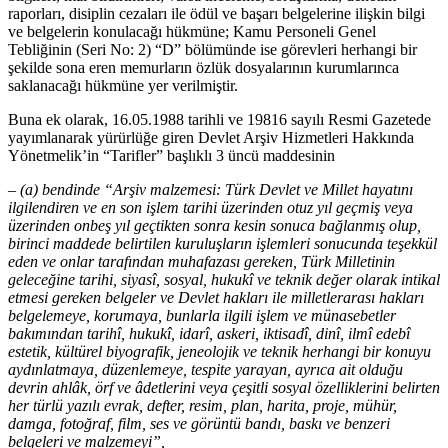
raporları, disiplin cezaları ile ödül ve başarı belgelerine ilişkin bilgi
ve belgelerin konulacağı hükmüne; Kamu Personeli Genel
Tebliğinin (Seri No: 2) “D” bölümünde ise görevleri herhangi bir
şekilde sona eren memurların özlük dosyalarının kurumlarınca
saklanacağı hükmüne yer verilmiştir.
Buna ek olarak, 16.05.1988 tarihli ve 19816 sayılı Resmi Gazetede
yayımlanarak yürürlüğe giren Devlet Arşiv Hizmetleri Hakkında
Yönetmelik’in “Tarifler” başlıklı 3 üncü maddesinin
– (a) bendinde “Arşiv malzemesi: Türk Devlet ve Millet hayatını
ilgilendiren ve en son işlem tarihi üzerinden otuz yıl geçmiş veya
üzerinden onbeş yıl geçtikten sonra kesin sonuca bağlanmış olup,
birinci maddede belirtilen kuruluşların işlemleri sonucunda teşekkül
eden ve onlar tarafından muhafazası gereken, Türk Milletinin
geleceğine tarihi, siyasî, sosyal, hukukî ve teknik değer olarak intikal
etmesi gereken belgeler ve Devlet hakları ile milletlerarası hakları
belgelemeye, korumaya, bunlarla ilgili işlem ve münasebetler
bakımından tarihî, hukukî, idarî, askeri, iktisadî, dinî, ilmî edebî
estetik, kültürel biyografik, jeneolojik ve teknik herhangi bir konuyu
aydınlatmaya, düzenlemeye, tespite yarayan, ayrıca ait olduğu
devrin ahlâk, örf ve âdetlerini veya çeşitli sosyal özelliklerini belirten
her türlü yazılı evrak, defter, resim, plan, harita, proje, mühür,
damga, fotoğraf, film, ses ve görüntü bandı, baskı ve benzeri
belgeleri ve malzemeyi”,