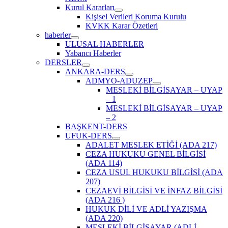
Kurul Kararları
Kişisel Verileri Koruma Kurulu
KVKK Karar Özetleri
haberler
ULUSAL HABERLER
Yabancı Haberler
DERSLER
ANKARA-DERS
ADMYO-ADUZEP
MESLEKİ BİLGİSAYAR – UYAP
– 1
MESLEKİ BİLGİSAYAR – UYAP
– 2
BAŞKENT-DERS
UFUK-DERS
ADALET MESLEK ETİĞİ (ADA 217)
CEZA HUKUKU GENEL BİLGİSİ
(ADA 114)
CEZA USUL HUKUKU BİLGİSİ (ADA
207)
CEZAEVİ BİLGİSİ VE İNFAZ BİLGİSİ
(ADA 216 )
HUKUK DİLİ VE ADLİ YAZIŞMA
(ADA 220)
MESLEKİ BİLGİSAYAR (ADLİ