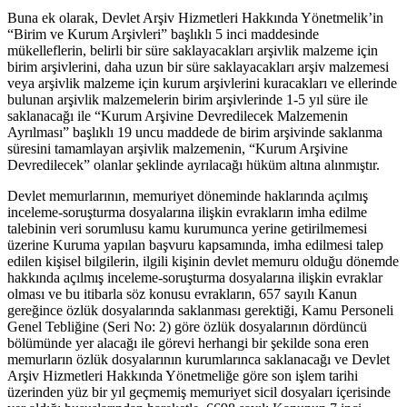
Buna ek olarak, Devlet Arşiv Hizmetleri Hakkında Yönetmelik’in
“Birim ve Kurum Arşivleri” başlıklı 5 inci maddesinde
mükelleflerin, belirli bir süre saklayacakları arşivlik malzeme için
birim arşivlerini, daha uzun bir süre saklayacakları arşiv malzemesi
veya arşivlik malzeme için kurum arşivlerini kuracakları ve ellerinde
bulunan arşivlik malzemelerin birim arşivlerinde 1-5 yıl süre ile
saklanacağı ile “Kurum Arşivine Devredilecek Malzemenin
Ayrılması” başlıklı 19 uncu maddede de birim arşivinde saklanma
süresini tamamlayan arşivlik malzemenin, “Kurum Arşivine
Devredilecek” olanlar şeklinde ayrılacağı hüküm altına alınmıştır.
Devlet memurlarının, memuriyet döneminde haklarında açılmış
inceleme-soruşturma dosyalarına ilişkin evrakların imha edilme
talebinin veri sorumlusu kamu kurumunca yerine getirilmemesi
üzerine Kuruma yapılan başvuru kapsamında, imha edilmesi talep
edilen kişisel bilgilerin, ilgili kişinin devlet memuru olduğu dönemde
hakkında açılmış inceleme-soruşturma dosyalarına ilişkin evraklar
olması ve bu itibarla söz konusu evrakların, 657 sayılı Kanun
gereğince özlük dosyalarında saklanması gerektiği, Kamu Personeli
Genel Tebliğine (Seri No: 2) göre özlük dosyalarının dördüncü
bölümünde yer alacağı ile görevi herhangi bir şekilde sona eren
memurların özlük dosyalarının kurumlarınca saklanacağı ve Devlet
Arşiv Hizmetleri Hakkında Yönetmeliğe göre son işlem tarihi
üzerinden yüz bir yıl geçmemiş memuriyet sicil dosyaları içerisinde