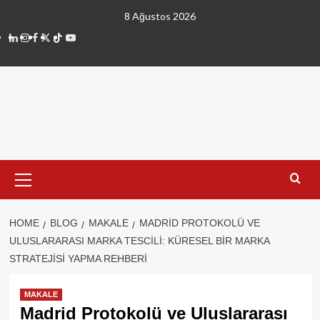
Skip
8 Ağustos 2026
to
linkedin
instagram
facebook
twitter
tiktok
youtube
content
Primary
Menu
HOME
BLOG
MAKALE
MADRID PROTOKOLÜ VE
ULUSLARARASI MARKA TESCILI: KÜRESEL BIR MARKA
STRATEJISI YAPMA REHBERI
MAKALE
Madrid Protokolü ve Uluslararası