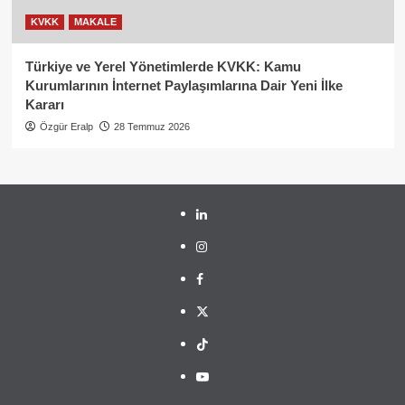
KVKK
MAKALE
Türkiye ve Yerel Yönetimlerde KVKK: Kamu
Kurumlarının İnternet Paylaşımlarına Dair Yeni İlke
Kararı
Özgür Eralp
28 Temmuz 2026
linkedin
instagram
facebook
twitter
tiktok
youtube