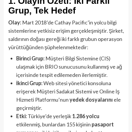
1. Olayın Özeti: İki Farklı
Grup, Tek Hedef
Olay:
Mart 2018’de Cathay Pacific’in yolcu bilgi
sistemlerine yetkisiz erişim gerçekleşmiştir. Şirket,
saldırının doğası gereği iki farklı grubun operasyon
yürüttüğünden şüphelenmektedir:
Birinci Grup:
Müşteri Bilgi Sistemine (CIS)
ulaşmak için BRIO sunucusunu kullanmış ve ağ
içerisinde tespit edilemeden ilerlemiştir.
İkinci Grup:
Web sitesi yönetici konsoluna
erişerek Müşteri Sadakat Sistemi ve Online İş
Hizmeti Platformu’nun
yedek dosyalarını
ele
geçirmiştir.
Etki:
Türkiye’de yerleşik
1.286 yolcu
etkilenmiş, bunlardan 155 kişinin
pasaport