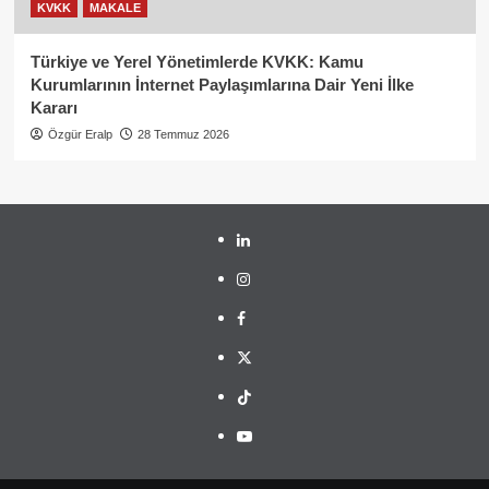
KVKK
MAKALE
Türkiye ve Yerel Yönetimlerde KVKK: Kamu
Kurumlarının İnternet Paylaşımlarına Dair Yeni İlke
Kararı
Özgür Eralp
28 Temmuz 2026
linkedin
instagram
facebook
twitter
tiktok
youtube