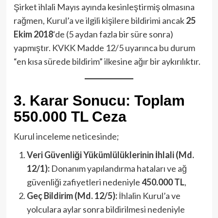
Şirket ihlali Mayıs ayında kesinleştirmiş olmasına
rağmen, Kurul’a ve ilgili kişilere bildirimi ancak
25
Ekim 2018
‘de (5 aydan fazla bir süre sonra)
yapmıştır. KVKK Madde 12/5 uyarınca bu durum
“en kısa sürede bildirim” ilkesine ağır bir aykırılıktır.
3. Karar Sonucu: Toplam
550.000 TL Ceza
Kurul inceleme neticesinde;
Veri Güvenliği Yükümlülüklerinin İhlali (Md.
12/1):
Donanım yapılandırma hataları ve ağ
güvenliği zafiyetleri nedeniyle
450.000 TL
,
Geç Bildirim (Md. 12/5):
İhlalin Kurul’a ve
yolculara aylar sonra bildirilmesi nedeniyle