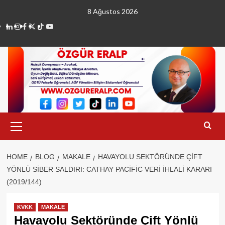
Skip
8 Ağustos 2026
to
linkedin
instagram
facebook
twitter
tiktok
youtube
content
Primary
Menu
HOME
BLOG
MAKALE
HAVAYOLU SEKTÖRÜNDE ÇIFT
YÖNLÜ SIBER SALDIRI: CATHAY PACIFIC VERI İHLALI KARARI
(2019/144)
KVKK
MAKALE
Havayolu Sektöründe Çift Yönlü