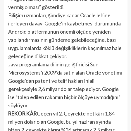
vermiş olması” gösterildi.
Bilişim uzmanları, şimdiye kadar Oracle lehine
ilerleyen davayı Google’in kaybetmesi durumunda
Android platformunun önemli ölçüde yeniden
yapılandırmasının gündeme gelebileceğine, bazı
uygulamalarda köklü değişikliklerin kaçınılmaz hale
geleceğine dikkat çekiyor.
Java programlama dilinin geliştiricisi Sun
Microsystems’ı 2009’da satın alan Oracle yönetimi
Google’dan patent ve telif hakları ihlali
gerekçesiyle 2,6 milyar dolar talep ediyor. Google
ise “talep edilen rakamın hiçbir ölçüye uymadığını”
söylüyor.
REKOR KÂR
Geçen yıl 2. Çeyrekte net kârı 1,84
milyon dolar olan Google, bu yıl haziran ayında
biten 2. çeyrekte kârını %36 artırarak 2,5 milyar