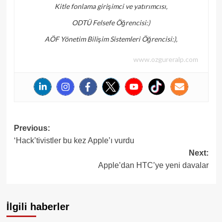
Kitle fonlama girişimci ve yatırımcısı,
ODTÜ Felsefe Öğrencisi:)
AÖF Yönetim Bilişim Sistemleri Öğrencisi:),
www.ozgureralp.com
Post
Previous:
‘Hack’tivistler bu kez Apple’ı vurdu
navigation
Next:
Apple’dan HTC’ye yeni davalar
İlgili haberler