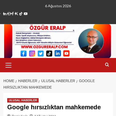
Skip
6 Ağustos 2026
to
linkedin
instagram
facebook
twitter
tiktok
youtube
content
Primary
Menu
HOME
HABERLER
ULUSAL HABERLER
GOOGLE
HIRSIZLIKTAN MAHKEMEDE
ULUSAL HABERLER
Google hırsızlıktan mahkemede