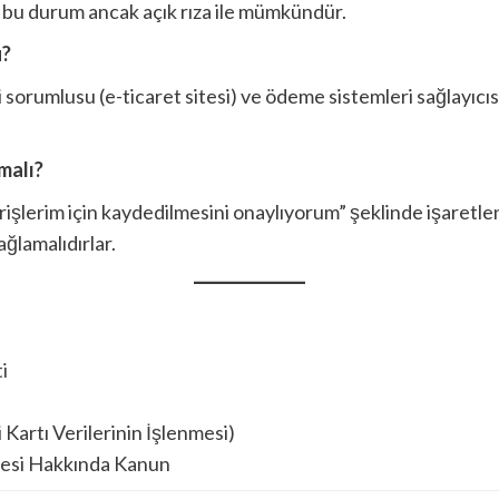
ve bu durum ancak açık rıza ile mümkündür.
u?
 sorumlusu (e-ticaret sitesi) ve ödeme sistemleri sağlayıcısı
malı?
erişlerim için kaydedilmesini onaylıyorum” şeklinde işaret
ğlamalıdırlar.
i
Kartı Verilerinin İşlenmesi)
mesi Hakkında Kanun