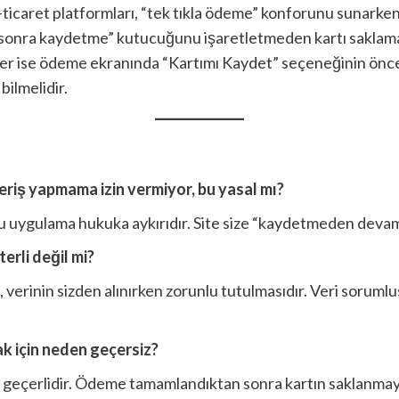
-ticaret platformları, “tek tıkla ödeme” konforunu sunarken
en sonra kaydetme” kutucuğunu işaretletmeden kartı saklam
ticiler ise ödeme ekranında “Kartımı Kaydet” seçeneğinin ö
bilmelidir.
eriş yapmama izin vermiyor, bu yasal mı?
bu uygulama hukuka aykırıdır. Site size “kaydetmeden deva
erli değil mi?
n, verinin sizden alınırken zorunlu tutulmasıdır. Veri sorumlu
ak için neden geçersiz?
in geçerlidir. Ödeme tamamlandıktan sonra kartın saklanmay