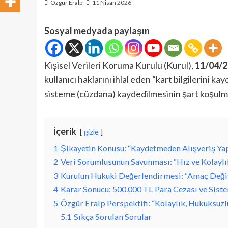
Özgür Eralp
11 Nisan 2026
Sosyal medyada paylaşın
Kişisel Verileri Koruma Kurulu (Kurul),
11/04/20
kullanıcı haklarını ihlal eden “kart bilgilerini 
sisteme (cüzdana) kaydedilmesinin şart koşulma
İçerik
gizle
1
Şikayetin Konusu: “Kaydetmeden Alışveriş Y
2
Veri Sorumlusunun Savunması: “Hız ve Kolaylık
3
Kurulun Hukuki Değerlendirmesi: “Amaç Değiş
4
Karar Sonucu: 500.000 TL Para Cezası ve Sist
5
Özgür Eralp Perspektifi: “Kolaylık, Hukuksu
5.1
Sıkça Sorulan Sorular