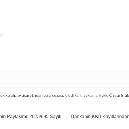
ı,
ük kuralı.
,
e-ticaret
,
idari para cezası
,
kredi kartı saklama
,
kvkk
,
Özgür Eral
nin Paylaşımı: 2023/695 Sayılı
Bankanın KKB Kayıtlarında