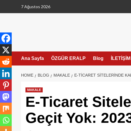
Skip
7 Ağustos 2026
to
content
Ana Sayfa
ÖZGÜR ERALP
Blog
İLETİŞİM
HOME
BLOG
MAKALE
E-TICARET SITELERINDE KAR
MAKALE
E-Ticaret Sitel
Geçit Yok: 2023