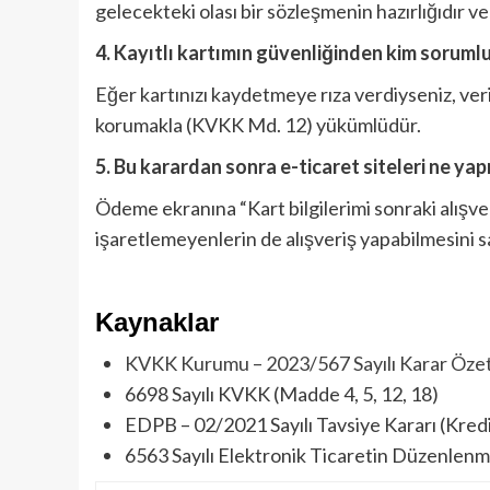
gelecekteki olası bir sözleşmenin hazırlığıdır 
4. Kayıtlı kartımın güvenliğinden kim soruml
Eğer kartınızı kaydetmeye rıza verdiyseniz, veri
korumakla (KVKK Md. 12) yükümlüdür.
5. Bu karardan sonra e-ticaret siteleri ne yap
Ödeme ekranına “Kart bilgilerimi sonraki alışv
işaretlemeyenlerin de alışveriş yapabilmesini sa
Kaynaklar
KVKK Kurumu – 2023/567 Sayılı Karar Özet
6698 Sayılı KVKK (Madde 4, 5, 12, 18)
EDPB – 02/2021 Sayılı Tavsiye Kararı (Kredi 
6563 Sayılı Elektronik Ticaretin Düzenlen