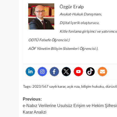
Özgür Eralp
Avukat-Hukuk Danışmanı,
Dijital İçerik oluşturucu,
Kitle fonlama girişimci ve yatırımcıs
ODTÜ Felsefe Öğrencisi:)
AÖF Yönetim Bilişim Sistemleri Öğrencisi:),
Tags:
2023/567 sayılı karar
,
açık rıza
,
bilişim hukuku
,
dürüstl
Post
Previous:
e-Nabız Verilerine Usulsüz Erişim ve Hekim Şifresi
navigation
Karar Analizi