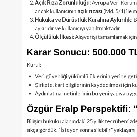
Açık Rıza Zorunluluğu:
Avrupa Veri Koruma O
ancak kullanıcının
açık rızası
(Md. 5/1) ile m
Hukuka ve Dürüstlük Kuralına Aykırılık:
B
aykırıdır ve kullanıcıyı yanıltmaktadır.
Ölçülülük İlkesi:
Alışverişi tamamlamak için s
Karar Sonucu: 500.000 TL
Kurul;
Veri güvenliği yükümlülüklerinin yerine ge
Şirkete, kart bilgilerinin kaydedilmesi için k
Aydınlatma metinlerinin bu yeni yapıya uygun
Özgür Eralp Perspektifi:
Bilişim hukuku alanındaki 25 yıllık tecrübemizde
sıkça gördük. “İsteyen sonra silebilir” yaklaşı