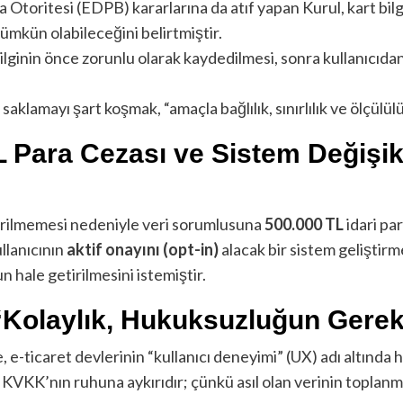
toritesi (EDPB) kararlarına da atıf yapan Kurul, kart bilgil
ümkün olabileceğini belirtmiştir.
ilginin önce zorunlu olarak kaydedilmesi, sonra kullanıcıda
aklamayı şart koşmak, “amaçla bağlılık, sınırlılık ve ölçülülük
 Para Cezası ve Sistem Değişikl
tirilmemesi nedeniyle veri sorumlusuna
500.000 TL
idari pa
ullanıcının
aktif onayını (opt-in)
alacak bir sistem geliştirme
 hale getirilmesini istemiştir.
 “Kolaylık, Hukuksuzluğun Gere
, e-ticaret devlerinin “kullanıcı deneyimi” (UX) adı altında 
mı, KVKK’nın ruhuna aykırıdır; çünkü asıl olan verinin topl