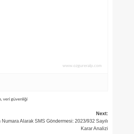
www.ozgureralp.com
p
,
veri güvenliği
Next:
n Numara Alarak SMS Göndermesi: 2023/932 Sayılı
Karar Analizi