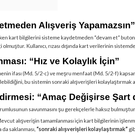
etmeden Alışveriş Yapamazsın”
yaparken kart bilgilerini sisteme kaydetmeden “devam et” but
i olmuştur. Kullanıcı, rızası dışında kart verilerinin sistem
ası: “Hız ve Kolaylık İçin”
eşmenin ifası (Md. 5/2-c) ve meşru menfaat (Md. 5/2-f) kapsam
ilebildiğini, bu sistemin sonraki alışverişleri kolaylaştırm
irmesi: “Amaç Değişirse Şart 
sorumlusunun savunmasını şu gerekçelerle haksız bulmuştur
vcut alışverişin tamamlanması için kart bilgilerinin işlenm
a da saklanması,
“sonraki alışverişleri kolaylaştırmak”
gib