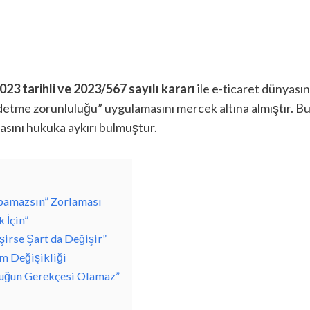
23 tarihli ve 2023/567 sayılı kararı
ile e-ticaret dünyası
kaydetme zorunluluğu” uygulamasını mercek altına almıştır. Bu
sını hukuka aykırı bulmuştur.
apamazsın” Zorlaması
 İçin”
irse Şart da Değişir”
em Değişikliği
zluğun Gerekçesi Olamaz”