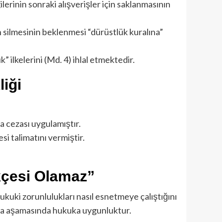
erinin sonraki alışverişler için saklanmasının
n silmesinin beklenmesi “dürüstlük kuralına”
” ilkelerini (Md. 4) ihlal etmektedir.
iği
ra cezası uygulamıştır.
si talimatını vermiştir.
kçesi Olamaz”
hukuki zorunlulukları nasıl esnetmeye çalıştığını
anma aşamasında hukuka uygunluktur.