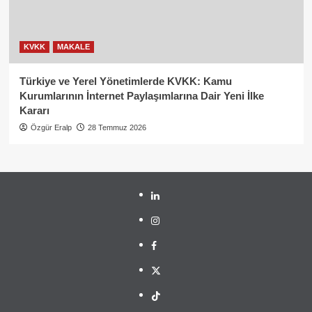
KVKK
MAKALE
Türkiye ve Yerel Yönetimlerde KVKK: Kamu
Kurumlarının İnternet Paylaşımlarına Dair Yeni İlke
Kararı
Özgür Eralp
28 Temmuz 2026
linkedin
instagram
facebook
twitter
tiktok