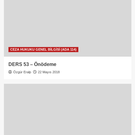
CEZA HUKUKU GENEL BİLGİSİ (ADA 114)
DERS 53 – Önödeme
Özgür Eralp
22 Mayıs 2018