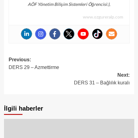
AÖF Yönetim Bilişim Sistemleri Öğrencisi:),
www.ozgureralp.com
Post
Previous:
DERS 29 – Azmettirme
navigation
Next:
DERS 31 – Bağlılık kuralı
İlgili haberler