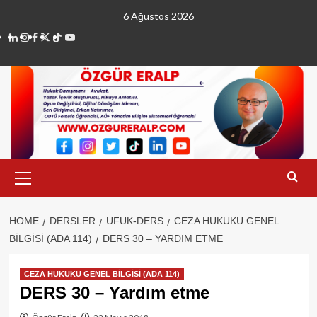
Skip
6 Ağustos 2026
to
linkedin
instagram
facebook
twitter
tiktok
youtube
content
Primary
Menu
HOME
DERSLER
UFUK-DERS
CEZA HUKUKU GENEL
BİLGİSİ (ADA 114)
DERS 30 – YARDIM ETME
CEZA HUKUKU GENEL BİLGİSİ (ADA 114)
DERS 30 – Yardım etme