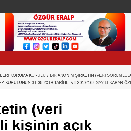
RILERI KORUMA KURULU
BIR ANONIM ŞIRKETIN (VERI SORUMLUSU) 
A KURULUNUN 31.05.2019 TARIHLI VE 2019/162 SAYILI KARAR ÖZ
etin (veri
i kişinin açık