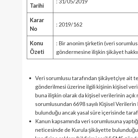
: 31/05/2019
Tarihi
Karar
: 2019/162
No
Konu
: Bir anonim şirketin (veri sorumlusu) 
Özeti
göndermesine ilişkin şikâyet hakk
Veri sorumlusu tarafından şikâyetçiye ait t
gönderilmesi üzerine ilgili kişinin kişisel ve
buna ilişkin olarak da kişisel verilerinin açık 
sorumlusundan 6698 sayılı Kişisel Verileri
bulunduğu ancak yasal süre içerisinde taraf
Kanun kapsamında veri sorumlusuna yaptığı
neticesinde de Kurula şikâyette bulunduğu