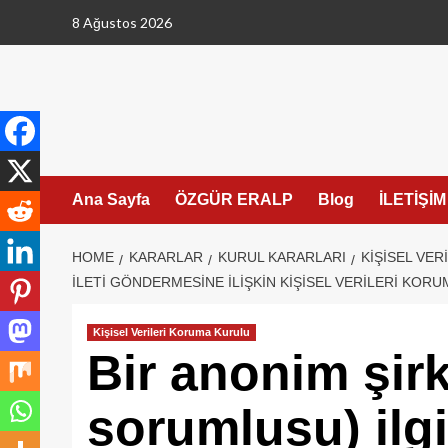
Skip
8 Ağustos 2026
to
content
Ana Sayfa
ÖZGÜR ERALP
Blog
İLETİŞİM
HOME
KARARLAR
KURUL KARARLARI
KIŞISEL VE
ILETI GÖNDERMESINE ILIŞKIN KIŞISEL VERILERI KORUM
Kişisel Verileri Koruma Kurulu
Bir anonim şirk
sorumlusu) ilgil