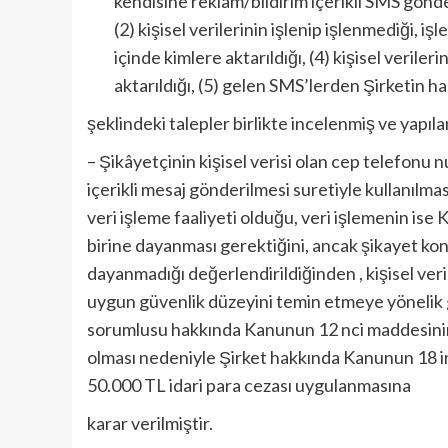
kendisine reklam/bildirim içerikli SMS gönde
(2) kişisel verilerinin işlenip işlenmediği, iş
içinde kimlere aktarıldığı, (4) kişisel verileri
aktarıldığı, (5) gelen SMS’lerden Şirketin ha
şeklindeki talepler birlikte incelenmiş ve yapıl
– Şikâyetçinin kişisel verisi olan cep telefonu 
içerikli mesaj gönderilmesi suretiyle kullanılmas
veri işleme faaliyeti olduğu, veri işlemenin is
birine dayanması gerektiğini, ancak şikayet ko
dayanmadığı değerlendirildiğinden , kişisel ver
uygun güvenlik düzeyini temin etmeye yönelik ger
sorumlusu hakkında Kanunun 12 nci maddesinin (
olması nedeniyle Şirket hakkında Kanunun 18 inc
50.000 TL idari para cezası uygulanmasına
karar verilmiştir.