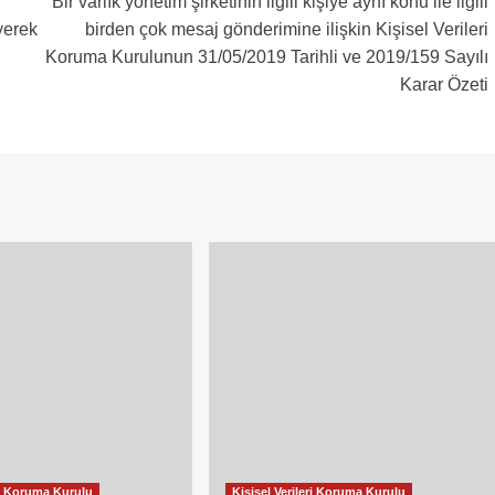
Bir varlık yönetim şirketinin ilgili kişiye aynı konu ile ilgili
eyerek
birden çok mesaj gönderimine ilişkin Kişisel Verileri
Koruma Kurulunun 31/05/2019 Tarihli ve 2019/159 Sayılı
Karar Özeti
eri Koruma Kurulu
Kişisel Verileri Koruma Kurulu