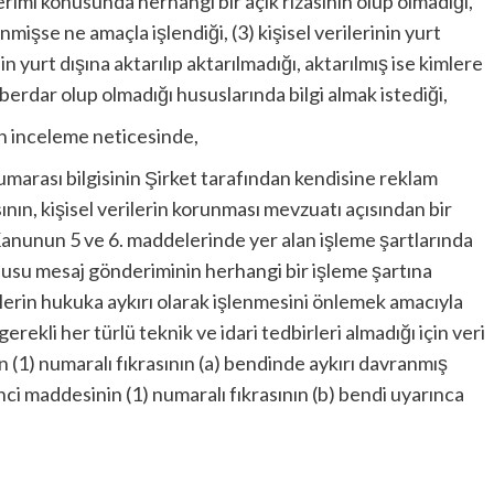
rimi konusunda herhangi bir açık rızasının olup olmadığı,
lenmişse ne amaçla işlendiği, (3) kişisel verilerinin yurt
nin yurt dışına aktarılıp aktarılmadığı, aktarılmış ise kimlere
berdar olup olmadığı hususlarında bilgi almak istediği,
an inceleme neticesinde,
numarası bilgisinin Şirket tarafından kendisine reklam
ının, kişisel verilerin korunması mevzuatı açısından bir
e Kanunun 5 ve 6. maddelerinde yer alan işleme şartlarında
nusu mesaj gönderiminin herhangi bir işleme şartına
ilerin hukuka aykırı olarak işlenmesini önlemek amacıyla
ekli her türlü teknik ve idari tedbirleri almadığı için veri
1) numaralı fıkrasının (a) bendinde aykırı davranmış
i maddesinin (1) numaralı fıkrasının (b) bendi uyarınca