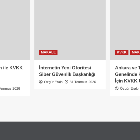
MAKALE
KVKK
MAK
n ile KVKK
İnternetin Yeni Otoritesi
Ankara ve 
Siber Güvenlik Başkanlığı
Genelinde 
İçin KVKK 
Özgür Eralp
31 Temmuz 2026
Temmuz 2026
Özgür Eralp