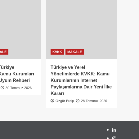
ALE
KVKK
MAKALE
Türkiye
Türkiye ve Yerel
Kamu Kurumları
Yönetimlerde KVKK: Kamu
Uyum Rehberi
Kurumlarının İnternet
Paylaşımlarına Dair Yeni İlke
30 Temmuz 2026
Kararı
Özgür Eralp
28 Temmuz 2026
linkedin
instagram