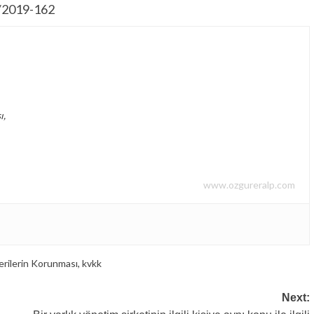
5/2019-162
ı,
www.ozgureralp.com
Verilerin Korunması
,
kvkk
Next: