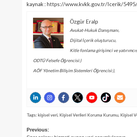
kaynak :
https://www.kvkk.gov.tr/Icerik/549
Özgür Eralp
Avukat-Hukuk Danışmanı,
Dijital İçerik oluşturucu,
Kitle fonlama girişimci ve yatırımcıs
ODTÜ Felsefe Öğrencisi:)
AÖF Yönetim Bilişim Sistemleri Öğrencisi:),
Tags:
kişisel veri
,
Kişisel Verileri Koruma Kurumu
,
Kişisel 
Post
Previous: