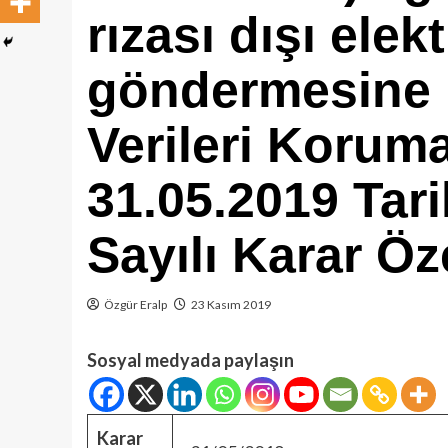
rızası dışı elekt
göndermesine i
Verileri Korum
31.05.2019 Tari
Sayılı Karar Öz
Özgür Eralp
23 Kasım 2019
Sosyal medyada paylaşın
Karar