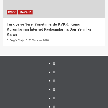
KVKK
MAKALE
Türkiye ve Yerel Yönetimlerde KVKK: Kamu
Kurumlarının İnternet Paylaşımlarına Dair Yeni İlke
Kararı
Özgür Eralp
28 Temmuz 2026
linkedin
instagram
facebook
twitter
tiktok
youtube