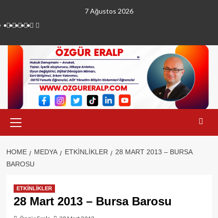
Skip
7 Ağustos 2026
to
linkedin
instagram
facebook
twitter
tiktok
youtube
content
Primary
Menu
HOME
MEDYA
ETKİNLİKLER
28 MART 2013 – BURSA
BAROSU
ETKİNLİKLER
28 Mart 2013 – Bursa Barosu