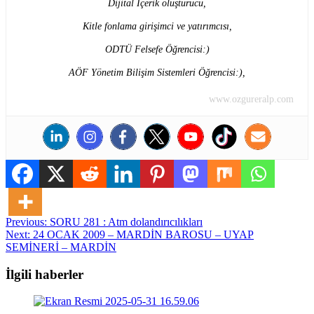
Dijital İçerik oluşturucu,
Kitle fonlama girişimci ve yatırımcısı,
ODTÜ Felsefe Öğrencisi:)
AÖF Yönetim Bilişim Sistemleri Öğrencisi:),
www.ozgureralp.com
Post
Previous:
SORU 281 : Atm dolandırıcılıkları
Next:
24 OCAK 2009 – MARDİN BAROSU – UYAP
navigation
SEMİNERİ – MARDİN
İlgili haberler