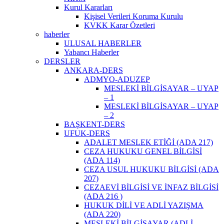
Kurul Kararları
Kişisel Verileri Koruma Kurulu
KVKK Karar Özetleri
haberler
ULUSAL HABERLER
Yabancı Haberler
DERSLER
ANKARA-DERS
ADMYO-ADUZEP
MESLEKİ BİLGİSAYAR – UYAP
– 1
MESLEKİ BİLGİSAYAR – UYAP
– 2
BAŞKENT-DERS
UFUK-DERS
ADALET MESLEK ETİĞİ (ADA 217)
CEZA HUKUKU GENEL BİLGİSİ
(ADA 114)
CEZA USUL HUKUKU BİLGİSİ (ADA
207)
CEZAEVİ BİLGİSİ VE İNFAZ BİLGİSİ
(ADA 216 )
HUKUK DİLİ VE ADLİ YAZIŞMA
(ADA 220)
MESLEKİ BİLGİSAYAR (ADLİ