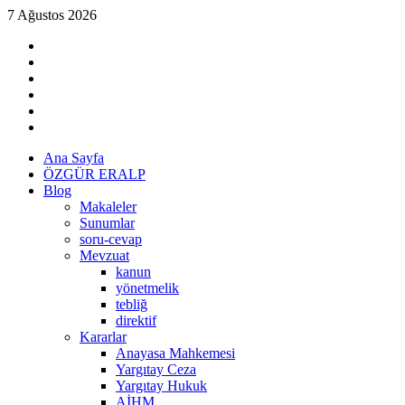
Skip
7 Ağustos 2026
to
linkedin
content
instagram
facebook
twitter
tiktok
youtube
Primary
Ana Sayfa
Menu
ÖZGÜR ERALP
Blog
Makaleler
Sunumlar
soru-cevap
Mevzuat
kanun
yönetmelik
tebliğ
direktif
Kararlar
Anayasa Mahkemesi
Yargıtay Ceza
Yargıtay Hukuk
AİHM