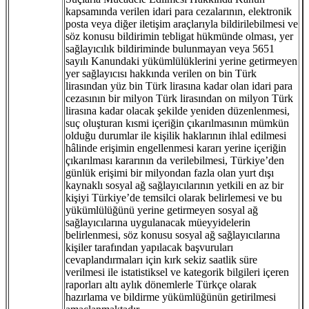
kapsamında verilen idari para cezalarının, elektronik
posta veya diğer iletişim araçlarıyla bildirilebilmesi ve
söz konusu bildirimin tebligat hükmünde olması, yer
sağlayıcılık bildiriminde bulunmayan veya 5651
sayılı Kanundaki yükümlülüklerini yerine getirmeyen
yer sağlayıcısı hakkında verilen on bin Türk
lirasından yüz bin Türk lirasına kadar olan idari para
cezasının bir milyon Türk lirasından on milyon Türk
lirasına kadar olacak şekilde yeniden düzenlenmesi,
suç oluşturan kısmi içeriğin çıkarılmasının mümkün
olduğu durumlar ile kişilik haklarının ihlal edilmesi
hâlinde erişimin engellenmesi kararı yerine içeriğin
çıkarılması kararının da verilebilmesi, Türkiye’den
günlük erişimi bir milyondan fazla olan yurt dışı
kaynaklı sosyal ağ sağlayıcılarının yetkili en az bir
kişiyi Türkiye’de temsilci olarak belirlemesi ve bu
yükümlülüğünü yerine getirmeyen sosyal ağ
sağlayıcılarına uygulanacak müeyyidelerin
belirlenmesi, söz konusu sosyal ağ sağlayıcılarına
kişiler tarafından yapılacak başvuruları
cevaplandırmaları için kırk sekiz saatlik süre
verilmesi ile istatistiksel ve kategorik bilgileri içeren
raporları altı aylık dönemlerle Türkçe olarak
hazırlama ve bildirme yükümlüğünün getirilmesi