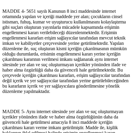
MADDE 4- 5651 sayılı Kanunun 8 inci maddesinde internet
ortamında yapılan ve içeriği maddede yer alan; çocukların cinsel
istismarı, fuhuş, kumar ve uyuşturucu kullanılmasını kolaylaştırma
gibi suçları oluşturan yayınlarla mücadele kapsamında erişimin
engellenmesi kararı verilebileceği düzenlenmektedir. Erişimin
engellenmesi kararları erişim sağlayıcılar tarafından mevcut teknik
imkan ve kabiliyetler çerçevesinde yerine getirilmektedir. Yapılan
düzenleme ile, suç oluşturan kismi içeriğin çıkarılmasının mümkün
olduğu durumlarda, erisimin engellenmesi kararı yerine içeriğin
çıkarılması kararının verilmesi imkanı sağlanarak aynı internet
sitesinde yer alan ve suç oluşturmayan içerikler yönünden ifade ve
haber alma özgürlüğü daha da güvenceli hale getirilmektedir. Bu
çerçevede içeriğin çıkarılması kararları, erişim sağlayıcılar tarafından
değil içerik ve yer sağlayıcılar tarafından yerine getirilebileceğinden
bu kararların içerik ve yer sağlayıcılara gönderilmesine yönelik
düzenleme yapılmaktadır.
MADDE 5- Aynı internet sitesinde yer alan ve suç oluşturmayan
içerikler yönünden ifade ve haber alma özgürlüğünün daha da
güvenceli hale getirilmesi amacıyla 8 inci maddede içeriğin
çıkarılması kararı verme imkanı getirilmiştir. Madde ile, kişilik
haklarının ihlal edilmesi halinde erişimin engellenmesi kararı