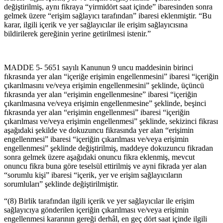
değiştirilmiş, aynı fikraya “yirmidört saat içinde” ibaresinden sonra
gelmek üzere “erişim sağlayıcı tarafından” ibaresi eklenmiştir. “Bu
karar, ilgili içerik ve yer sağlayıcılar ile erişim sağlayıcısına
bildirilerek gereğinin yerine getirilmesi istenir.”
MADDE 5- 5651 sayılı Kanunun 9 uncu maddesinin birinci
fıkrasında yer alan “içeriğe erişimin engellenmesini” ibaresi “içeriğin
çıkarılmasını ve/veya erişimin engellenmesini” şeklinde, üçüncü
fıkrasında yer alan “erişimin engellenmesine” ibaresi “içeriğin
çıkarılmasına ve/veya erişimin engellenmesine” şeklinde, beşinci
fıkrasında yer alan “erişimin engellenmesi” ibaresi “içeriğin
çıkarılması ve/veya erişimin engellenmesi” şeklinde, sekizinci fikrası
aşağıdaki şekilde ve dokuzuncu fikrasında yer alan “erişimin
engellenmesi” ibaresi “içeriğin çıkarılması ve/veya erişimin
engellenmesi” şeklinde değiştirilmiş, maddeye dokuzuncu fikradan
sonra gelmek üzere aşağıdaki onuncu fikra eklenmiş, mevcut
onuncu fikra buna göre teselsül ettirilmiş ve ayni fikrada yer alan
“sorumlu kişi” ibaresi “içerik, yer ve erişim sağlayıcıların
sorumluları” şeklinde değiştirilmiştir.
“(8) Birlik tarafından ilgili içerik ve yer sağlayıcılar ile erişim
sağlayıcıya gönderilen içeriğin çıkarılması ve/veya erişimin
engellenmesi kararının gereği derhâl, en geç dört saat içinde ilgili