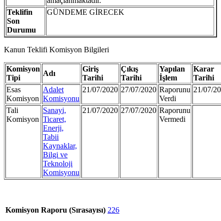
amaçlanmaktadır.
Teklifin
GÜNDEME GİRECEK
Son
Durumu
Kanun Teklifi Komisyon Bilgileri
Komisyon
Giriş
Çıkış
Yapılan
Karar
Adı
Tipi
Tarihi
Tarihi
İşlem
Tarihi
Esas
Adalet
21/07/2020
27/07/2020
Raporunu
21/07/2
Komisyon
Komisyonu
Verdi
Tali
Sanayi,
21/07/2020
27/07/2020
Raporunu
Komisyon
Ticaret,
Vermedi
Enerji,
Tabii
Kaynaklar,
Bilgi ve
Teknoloji
Komisyonu
Komisyon Raporu (Sırasayısı)
226