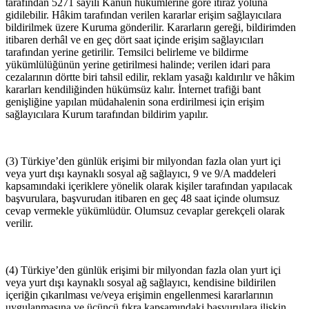
tarafından 5271 sayılı Kanun hükümlerine göre itiraz yoluna
gidilebilir. Hâkim tarafından verilen kararlar erişim sağlayıcılara
bildirilmek üzere Kuruma gönderilir. Kararların gereği, bildirimden
itibaren derhâl ve en geç dört saat içinde erişim sağlayıcıları
tarafından yerine getirilir. Temsilci belirleme ve bildirme
yükümlülüğünün yerine getirilmesi halinde; verilen idari para
cezalarının dörtte biri tahsil edilir, reklam yasağı kaldırılır ve hâkim
kararları kendiliğinden hükümsüz kalır. İnternet trafiği bant
genişliğine yapılan müdahalenin sona erdirilmesi için erişim
sağlayıcılara Kurum tarafından bildirim yapılır.
(3) Türkiye’den günlük erişimi bir milyondan fazla olan yurt içi
veya yurt dışı kaynaklı sosyal ağ sağlayıcı, 9 ve 9/A maddeleri
kapsamındaki içeriklere yönelik olarak kişiler tarafından yapılacak
başvurulara, başvurudan itibaren en geç 48 saat içinde olumsuz
cevap vermekle yükümlüdür. Olumsuz cevaplar gerekçeli olarak
verilir.
(4) Türkiye’den günlük erişimi bir milyondan fazla olan yurt içi
veya yurt dışı kaynaklı sosyal ağ sağlayıcı, kendisine bildirilen
içeriğin çıkarılması ve/veya erişimin engellenmesi kararlarının
uygulanmasına ve üçüncü fıkra kapsamındaki başvurulara ilişkin