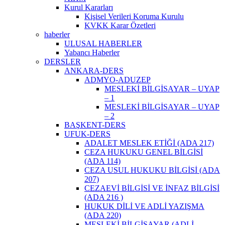
Kurul Kararları
Kişisel Verileri Koruma Kurulu
KVKK Karar Özetleri
haberler
ULUSAL HABERLER
Yabancı Haberler
DERSLER
ANKARA-DERS
ADMYO-ADUZEP
MESLEKİ BİLGİSAYAR – UYAP
– 1
MESLEKİ BİLGİSAYAR – UYAP
– 2
BAŞKENT-DERS
UFUK-DERS
ADALET MESLEK ETİĞİ (ADA 217)
CEZA HUKUKU GENEL BİLGİSİ
(ADA 114)
CEZA USUL HUKUKU BİLGİSİ (ADA
207)
CEZAEVİ BİLGİSİ VE İNFAZ BİLGİSİ
(ADA 216 )
HUKUK DİLİ VE ADLİ YAZIŞMA
(ADA 220)
MESLEKİ BİLGİSAYAR (ADLİ