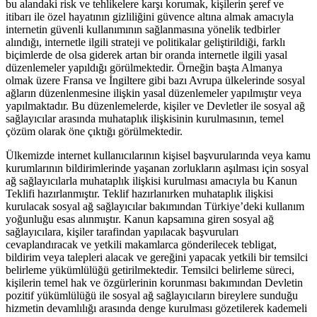
bu alandaki risk ve tehlikelere karşı korumak, kişilerin şeref ve
itibarı ile özel hayatının gizliliğini güvence altına almak amacıyla
internetin güvenli kullanımının sağlanmasına yönelik tedbirler
alındığı, internetle ilgili strateji ve politikalar geliştirildiği, farklı
biçimlerde de olsa giderek artan bir oranda internetle ilgili yasal
düzenlemeler yapıldığı görülmektedir. Örneğin başta Almanya
olmak üzere Fransa ve İngiltere gibi bazı Avrupa ülkelerinde sosyal
ağların düzenlenmesine ilişkin yasal düzenlemeler yapılmıştır veya
yapılmaktadır. Bu düzenlemelerde, kişiler ve Devletler ile sosyal ağ
sağlayıcılar arasında muhataplık ilişkisinin kurulmasının, temel
çözüm olarak öne çıktığı görülmektedir.
Ülkemizde internet kullanıcılarının kişisel başvurularında veya kamu
kurumlarının bildirimlerinde yaşanan zorlukların aşılması için sosyal
ağ sağlayıcılarla muhataplık ilişkisi kurulması amacıyla bu Kanun
Teklifi hazırlanmıştır. Teklif hazırlanırken muhataplık ilişkisi
kurulacak sosyal ağ sağlayıcılar bakımından Türkiye’deki kullanım
yoğunluğu esas alınmıştır. Kanun kapsamına giren sosyal ağ
sağlayıcılara, kişiler tarafindan yapılacak başvuruları
cevaplandıracak ve yetkili makamlarca gönderilecek tebligat,
bildirim veya talepleri alacak ve gereğini yapacak yetkili bir temsilci
belirleme yükümlülüğü getirilmektedir. Temsilci belirleme süreci,
kişilerin temel hak ve özgürlerinin korunması bakımından Devletin
pozitif yükümlülüğü ile sosyal ağ sağlayıcıların bireylere sunduğu
hizmetin devamlılığı arasında denge kurulması gözetilerek kademeli