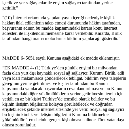
içerik ve yer sağlayıcılar ile erişim sağlayıcı tarafından yerine
getirilir.”
“(10) İnternet ortamında yapılan yayın içeriği nedeniyle kişilik
hakları ihlal edilenlerin talep etmesi durumunda hâkim tarafından,
başvuranın adının bu madde kapsamındaki karara konu internet
adresleri ile ilişkilendirilmemesine karar verilebilir. Kararda, Birlik
tarafından hangi arama motorlarına bildirim yapılacağı gösterilir.”
MADDE 6- 5651 sayılı Kanuna aşağıdaki ek madde eklenmiştir.
“EK MADDE 4- (1) Türkiye’den günlük erişimi bir milyondan
fazla olan yurt dışı kaynaklı sosyal ağ sağlayıcı; Kurum, Birlik, adli
veya idari makamlarca gönderilecek tebligat, bildirim veya taleplerin
gereğinin yerine getirilmesi ve kişiler tarafından bu Kanun
kapsamında yapılacak başvuruların cevaplandırılması ve bu Kanun
kapsamındaki diğer yükümlülüklerin yerine getirilmesini temin için
yetkili en az bir kişiyi Türkiye’de temsilci olarak belirler ve bu
kişinin iletişim bilgilerine kolayca görülebilecek ve doğrudan
erişilebilecek şekilde internet sitesinde yer verir. Sosyal ağ sağlayıcı
bu kişinin kimlik ve iletişim bilgilerini Kuruma bildirmekle
yükümlüdür. Temsilcinin gerçek kişi olması halinde Türk vatandaşı
olması
zorunludur.