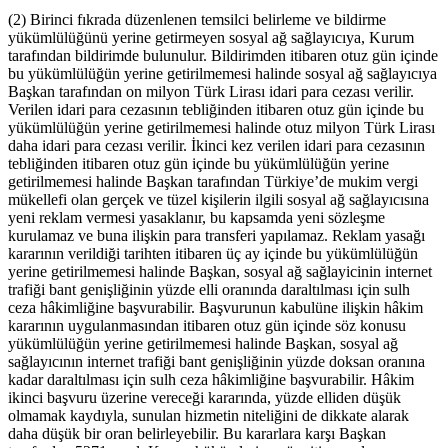
(2) Birinci fıkrada düzenlenen temsilci belirleme ve bildirme
yükümlülüğünü yerine getirmeyen sosyal ağ sağlayıcıya, Kurum
tarafından bildirimde bulunulur. Bildirimden itibaren otuz gün içinde
bu yükümlülüğün yerine getirilmemesi halinde sosyal ağ sağlayıcıya
Başkan tarafından on milyon Türk Lirası idari para cezası verilir.
Verilen idari para cezasının tebliğinden itibaren otuz gün içinde bu
yükümlülüğün yerine getirilmemesi halinde otuz milyon Türk Lirası
daha idari para cezası verilir. İkinci kez verilen idari para cezasının
tebliğinden itibaren otuz gün içinde bu yükümlülüğün yerine
getirilmemesi halinde Başkan tarafından Türkiye’de mukim vergi
mükellefi olan gerçek ve tüzel kişilerin ilgili sosyal ağ sağlayıcısına
yeni reklam vermesi yasaklanır, bu kapsamda yeni sözleşme
kurulamaz ve buna ilişkin para transferi yapılamaz. Reklam yasağı
kararının verildiği tarihten itibaren üç ay içinde bu yükümlülüğün
yerine getirilmemesi halinde Başkan, sosyal ağ sağlayicinin internet
trafiği bant genişliğinin yüzde elli oranında daraltılması için sulh
ceza hâkimliğine başvurabilir. Başvurunun kabulüne ilişkin hâkim
kararının uygulanmasından itibaren otuz gün içinde söz konusu
yükümlülüğün yerine getirilmemesi halinde Başkan, sosyal ağ
sağlayıcının internet trafiği bant genişliğinin yüzde doksan oranına
kadar daraltılması için sulh ceza hâkimliğine başvurabilir. Hâkim
ikinci başvuru üzerine vereceği kararında, yüzde elliden düşük
olmamak kaydıyla, sunulan hizmetin niteliğini de dikkate alarak
daha düşük bir oran belirleyebilir. Bu kararlara karşı Başkan