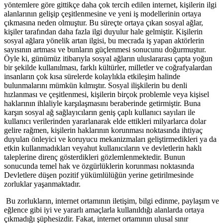
yöntemlere göre gittikçe daha çok tercih edilen internet, kişilerin ilgi
alanlarının gelişip çeşitlenmesine ve yeni iş modellerinin ortaya
çıkmasına neden olmuştur. Bu süreçte ortaya çıkan sosyal ağlar,
kişiler tarafından daha fazla ilgi duyulur hale gelmiştir. Kişilerin
sosyal ağlara yönelik artan ilgisi, bu mecrada iş yapan aktörlerin
sayısının artması ve bunların güçlenmesi sonucunu doğurmuştur.
Öyle ki, günümüz itibarıyla sosyal ağların uluslararası çapta yoğun
bir şekilde kullanılması, farklı kültürler, milletler ve coğrafyalardan
insanların çok kısa sürelerde kolaylıkla etkileşim halinde
bulunmalarını mümkün kılmıştır. Sosyal ilişkilerin bu denli
hızlanması ve çeşitlenmesi, kişilerin birçok problemle veya kişisel
haklarının ihlaliyle karşılaşmasını beraberinde getirmiştir. Buna
karşın sosyal ağ sağlayıcıların geniş çaplı kullanıcı sayıları ile
kullanıcı verilerinden yararlanarak elde ettikleri milyarlarca dolar
gelire rağmen, kişilerin haklarının korunması noktasında ihtiyaç
duyulan önleyici ve koruyucu mekanizmaları geliştirmedikleri ya da
etkin kullanmadıkları veyahut kullanıcıların ve devletlerin haklı
taleplerine direnç gösterdikleri gözlemlenmektedir. Bunun
sonucunda temel hak ve özgürlüklerin korunması noktasında
Devletlere düşen pozitif yükümlülüğün yerine getirilmesinde
zorluklar yaşanmaktadır.
Bu zorlukların, internet ortamının iletişim, bilgi edinme, paylaşım ve
eğlence gibi iyi ve yararlı amaçlarla kullanıldığı alanlarda ortaya
çıkmadığı şüphesizdir. Fakat, internet ortamının ulusal sınır