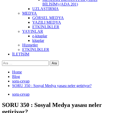
BİLİŞİM) (ADA 201)
UZLAŞTIRMA
MEDYA
GÖRSEL MEDYA
YAZILI MEDYA
ETKİNLİKLER
YAYINLAR
e-kitaplar
kitaplar
Hizmetler
ETKİNLİKLER
İLETİŞİM
Arama:
Home
Blog
soru-cevap
SORU 350 : Sosyal Medya yasası neler getiriyor?
soru-cevap
SORU 350 : Sosyal Medya yasası neler
getiriyor?