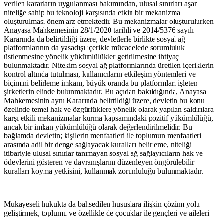
verilen kararların uygulanması bakımından, ulusal sınırları aşan
niteliğe sahip bu teknoloji karşısında etkin bir mekanizma
oluşturulması önem arz etmektedir. Bu mekanizmalar oluşturulurken
Anayasa Mahkemesinin 28/1/2020 tarihli ve 2014/5376 sayılı
Kararında da belirtildiği üzere, devletlerle birlikte sosyal ağ
platformlarının da yasadışı içerikle mücadelede sorumluluk
üstlenmesine yönelik yükümlülükler getirilmesine ihtiyaç
bulunmaktadır. Nitekim sosyal ağ platformlarında üretilen içeriklerin
kontrol altında tutulması, kullanıcıların etkileşim yöntemleri ve
biçimini belirleme imkanı, büyük oranda bu platformları işleten
şirketlerin elinde bulunmaktadır. Bu açıdan bakıldığında, Anayasa
Mahkemesinin aynı Kararında belirtildiği üzere, devletin bu konu
özelinde temel hak ve özgürlüklere yönelik olarak yapılan saldırılara
karşı etkili mekanizmalar kurma kapsamındaki pozitif yükümlülüğü,
ancak bir imkan yükümlülüğü olarak değerlendirilmelidir. Bu
bağlamda devletin; kişilerin menfaatleri ile toplumun menfaatleri
arasında adil bir denge sağlayacak kuralları belirleme, niteliği
itibariyle ulusal sınırlar tanımayan sosyal ağ sağlayıcıların hak ve
ödevlerini gösteren ve davranışlarını düzenleyen öngörülebilir
kuralları koyma yetkisini, kullanmak zorunluluğu bulunmaktadır.
Mukayeseli hukukta da bahsedilen hususlara ilişkin çözüm yolu
geliştirmek, toplumu ve özellikle de çocuklar ile gençleri ve aileleri