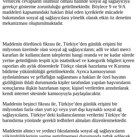
Verilecek cevapların olumsuz olması halinde sosyal ağ sağlayıcıya
gerekçe gösterme zorunluluğu getirilmektedir. Böylece 9 ve 9/A
maddeleri kapsamındaki hakları ihlal eden içeriklerle mücadele
bakımından sosyal ağ sağlayıcılara yönelik olarak etkin öz denetim
mekanizması oluşturulmaktadır.
Maddenin dördüncü fikrası ile, Türkiye’den günlük erişimi bir
milyonun üzerinde olan sosyal ağ sağlayıcıların; adli ve idari merci
kararları ile kullanıcıların taleplerini hangi oranda ve ne kadar sürede
yerine getirdiğinin tespiti için istatistiksel ve kategorik bilgileri içeren
raporları altı aylık dönemlerle Türkçe olarak hazırlama ve Kuruma
bildirme yükümlülüğü getirilmektedir. Ayrıca kamuoyunun
aydınlatılması ve şeffaflığın sağlanması a hakları ile özel hayatın
gizliliğinin ihlali durumunda kişiler tarafından yapılan başvuruların
sonuçlarına ilişkin hazırlanan rapor, kişisel verilerden arındırılarak
kendi internet sitesinde kamuoyuyla paylaşılacaktır.
Maddenin beşinci fikrası ile, Türkiye’den günlük erişimi bir
milyondan fazla olan yurt içi veya yurt dışı kaynaklı sosyal ağ
sağlayıcıların, Türkiye’deki kullanıcılarının verilerini Türkiye’de
barındırma yönünde gerekli tedbirleri almaları düzenlenmektedir.
Maddenin altıncı ve yedinci fıkralarında sosyal ağ sağlayıcıların
yükümlülüklerinin yerine getirilmemesi durumunda tatbik edilecek