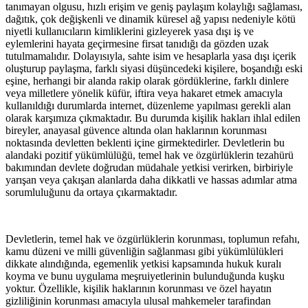
tanımayan olgusu, hızlı erişim ve geniş paylaşım kolaylığı sağlaması,
dağıtık, çok değişkenli ve dinamik küresel ağ yapısı nedeniyle kötü
niyetli kullanıcıların kimliklerini gizleyerek yasa dışı iş ve
eylemlerini hayata geçirmesine firsat tanıdığı da gözden uzak
tutulmamalıdır. Dolayısıyla, sahte isim ve hesaplarla yasa dışı içerik
oluşturup paylaşma, farklı siyasi düşüncedeki kişilere, boşandığı eski
eşine, herhangi bir alanda rakip olarak gördüklerine, farklı dinlere
veya milletlere yönelik küfür, iftira veya hakaret etmek amacıyla
kullanıldığı durumlarda internet, düzenleme yapılması gerekli alan
olarak karşımıza çıkmaktadır. Bu durumda kişilik hakları ihlal edilen
bireyler, anayasal güvence altında olan haklarının korunması
noktasında devletten beklenti içine girmektedirler. Devletlerin bu
alandaki pozitif yükümlülüğü, temel hak ve özgürlüklerin tezahürü
bakımından devlete doğrudan müdahale yetkisi verirken, birbiriyle
yarışan veya çakışan alanlarda daha dikkatli ve hassas adımlar atma
sorumluluğunu da ortaya çıkarmaktadır.
Devletlerin, temel hak ve özgürlüklerin korunması, toplumun refahı,
kamu düzeni ve milli güvenliğin sağlanması gibi yükümlülükleri
dikkate alındığında, egemenlik yetkisi kapsamında hukuk kuralı
koyma ve bunu uygulama meşruiyetlerinin bulunduğunda kuşku
yoktur. Özellikle, kişilik haklarının korunması ve özel hayatın
gizliliğinin korunması amacıyla ulusal mahkemeler tarafindan