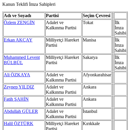
Kanun Teklifi İmza Sahipleri
Adı ve Soyadı
Partisi
Seçim Çevresi
Özlem ZENGİN
Adalet ve
Tokat
İlk
Kalkınma Partisi
İmza
Sahibi
Erkan AKÇAY
Milliyetçi Hareket
Manisa
İlk
Partisi
İmza
Sahibi
Muhammed Levent
Milliyetçi Hareket
Sakarya
İlk
BÜLBÜL
Partisi
İmza
Sahibi
Ali ÖZKAYA
Adalet ve
Afyonkarahisar
Kalkınma Partisi
Zeynep YILDIZ
Adalet ve
Ankara
Kalkınma Partisi
Fatih ŞAHİN
Adalet ve
Ankara
Kalkınma Partisi
Abdullah GÜLER
Adalet ve
İstanbul
Kalkınma Partisi
Halil ÖZTÜRK
Milliyetçi Hareket
Kırıkkale
Partisi