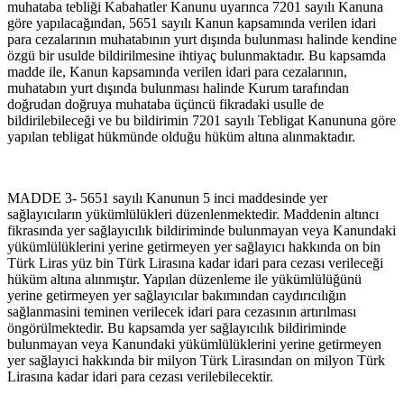
muhataba tebliği Kabahatler Kanunu uyarınca 7201 sayılı Kanuna
göre yapılacağından, 5651 sayılı Kanun kapsamında verilen idari
para cezalarının muhatabının yurt dışında bulunması halinde kendine
özgü bir usulde bildirilmesine ihtiyaç bulunmaktadır. Bu kapsamda
madde ile, Kanun kapsamında verilen idari para cezalarının,
muhatabın yurt dışında bulunması halinde Kurum tarafından
doğrudan doğruya muhataba üçüncü fikradaki usulle de
bildirilebileceği ve bu bildirimin 7201 sayılı Tebligat Kanununa göre
yapılan tebligat hükmünde olduğu hüküm altına alınmaktadır.
MADDE 3- 5651 sayılı Kanunun 5 inci maddesinde yer
sağlayıcıların yükümlülükleri düzenlenmektedir. Maddenin altıncı
fikrasında yer sağlayıcılık bildiriminde bulunmayan veya Kanundaki
yükümlülüklerini yerine getirmeyen yer sağlayıcı hakkında on bin
Türk Liras yüz bin Türk Lirasına kadar idari para cezası verileceği
hüküm altına alınmıştır. Yapılan düzenleme ile yükümlülüğünü
yerine getirmeyen yer sağlayıcılar bakımından caydırıcılığın
sağlanmasini teminen verilecek idari para cezasının artırılması
öngörülmektedir. Bu kapsamda yer sağlayıcılık bildiriminde
bulunmayan veya Kanundaki yükümlülüklerini yerine getirmeyen
yer sağlayıci hakkında bir milyon Türk Lirasından on milyon Türk
Lirasına kadar idari para cezası verilebilecektir.