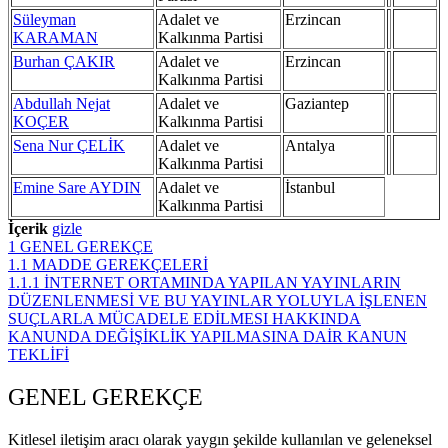
Süleyman
Adalet ve
Erzincan
KARAMAN
Kalkınma Partisi
Burhan ÇAKIR
Adalet ve
Erzincan
Kalkınma Partisi
Abdullah Nejat
Adalet ve
Gaziantep
KOÇER
Kalkınma Partisi
Sena Nur ÇELİK
Adalet ve
Antalya
Kalkınma Partisi
Emine Sare AYDIN
Adalet ve
İstanbul
Kalkınma Partisi
İçerik
gizle
1
GENEL GEREKÇE
1.1
MADDE GEREKÇELERİ
1.1.1
İNTERNET ORTAMINDA YAPILAN YAYINLARIN
DÜZENLENMESİ VE BU YAYINLAR YOLUYLA İŞLENEN
SUÇLARLA MÜCADELE EDİLMESI HAKKINDA
KANUNDA DEĞİŞİKLİK YAPILMASINA DAİR KANUN
TEKLİFİ
GENEL GEREKÇE
Kitlesel iletişim aracı olarak yaygın şekilde kullanılan ve geleneksel