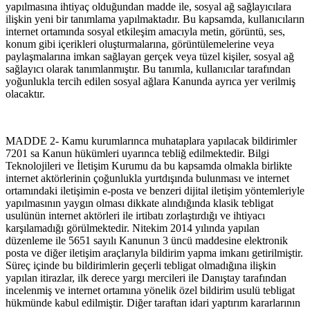
yapılmasına ihtiyaç olduğundan madde ile, sosyal ağ sağlayıcılara
ilişkin yeni bir tanımlama yapılmaktadır. Bu kapsamda, kullanıcıların
internet ortamında sosyal etkileşim amacıyla metin, görüntü, ses,
konum gibi içerikleri oluşturmalarına, görüntülemelerine veya
paylaşmalarına imkan sağlayan gerçek veya tüzel kişiler, sosyal ağ
sağlayıcı olarak tanımlanmıştır. Bu tanımla, kullanıcılar tarafından
yoğunlukla tercih edilen sosyal ağlara Kanunda ayrıca yer verilmiş
olacaktır.
MADDE 2- Kamu kurumlarınca muhataplara yapılacak bildirimler
7201 sa Kanun hükümleri uyarınca tebliğ edilmektedir. Bilgi
Teknolojileri ve İletişim Kurumu da bu kapsamda olmakla birlikte
internet aktörlerinin çoğunlukla yurtdışında bulunması ve internet
ortamındaki iletişimin e-posta ve benzeri dijital iletişim yöntemleriyle
yapılmasının yaygın olması dikkate alındığında klasik tebligat
usulünün internet aktörleri ile irtibatı zorlaştırdığı ve ihtiyacı
karşılamadığı görülmektedir. Nitekim 2014 yılında yapılan
düzenleme ile 5651 sayılı Kanunun 3 üncü maddesine elektronik
posta ve diğer iletişim araçlarıyla bildirim yapma imkanı getirilmiştir.
Süreç içinde bu bildirimlerin geçerli tebligat olmadığına ilişkin
yapılan itirazlar, ilk derece yargı mercileri ile Danıştay tarafından
incelenmiş ve internet ortamına yönelik özel bildirim usulü tebligat
hükmünde kabul edilmiştir. Diğer taraftan idari yaptırım kararlarının