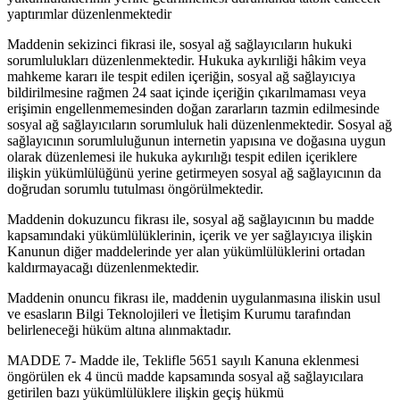
yaptırımlar düzenlenmektedir
Maddenin sekizinci fikrasi ile, sosyal ağ sağlayıcıların hukuki
sorumlulukları düzenlenmektedir. Hukuka aykırıliği hâkim veya
mahkeme kararı ile tespit edilen içeriğin, sosyal ağ sağlayıcıya
bildirilmesine rağmen 24 saat içinde içeriğin çıkarılmaması veya
erişimin engellenmemesinden doğan zararların tazmin edilmesinde
sosyal ağ sağlayıcıların sorumluluk hali düzenlenmektedir. Sosyal ağ
sağlayıcının sorumluluğunun internetin yapısına ve doğasına uygun
olarak düzenlemesi ile hukuka aykırılığı tespit edilen içeriklere
ilişkin yükümlülüğünü yerine getirmeyen sosyal ağ sağlayıcının da
doğrudan sorumlu tutulması öngörülmektedir.
Maddenin dokuzuncu fikrası ile, sosyal ağ sağlayıcının bu madde
kapsamındaki yükümlülüklerinin, içerik ve yer sağlayıcıya ilişkin
Kanunun diğer maddelerinde yer alan yükümlülüklerini ortadan
kaldırmayacağı düzenlenmektedir.
Maddenin onuncu fikrası ile, maddenin uygulanmasına iliskin usul
ve esasların Bilgi Teknolojileri ve İletişim Kurumu tarafından
belirleneceği hüküm altına alınmaktadır.
MADDE 7- Madde ile, Teklifle 5651 sayılı Kanuna eklenmesi
öngörülen ek 4 üncü madde kapsamında sosyal ağ sağlayıcılara
getirilen bazı yükümlülüklere ilişkin geçiş hükmü