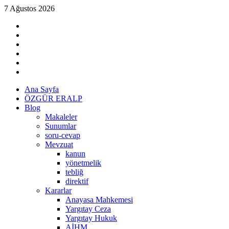
Skip
7 Ağustos 2026
to
linkedin
content
instagram
facebook
twitter
tiktok
youtube
Primary
Ana Sayfa
Menu
ÖZGÜR ERALP
Blog
Makaleler
Sunumlar
soru-cevap
Mevzuat
kanun
yönetmelik
tebliğ
direktif
Kararlar
Anayasa Mahkemesi
Yargıtay Ceza
Yargıtay Hukuk
AİHM