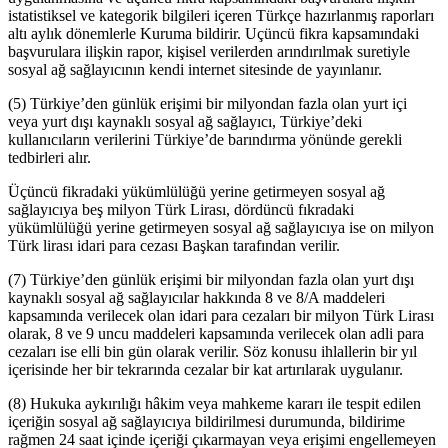
istatistiksel ve kategorik bilgileri içeren Türkçe hazırlanmış raporları
altı aylık dönemlerle Kuruma bildirir. Uçüncü fikra kapsamındaki
başvurulara ilişkin rapor, kişisel verilerden arındırılmak suretiyle
sosyal ağ sağlayıcının kendi internet sitesinde de yayınlanır.
(5) Türkiye’den günlük erişimi bir milyondan fazla olan yurt içi
veya yurt dışı kaynaklı sosyal ağ sağlayıcı, Türkiye’deki
kullanıcıların verilerini Türkiye’de barındırma yönünde gerekli
tedbirleri alır.
Üçüncü fikradaki yükümlülüğü yerine getirmeyen sosyal ağ
sağlayıcıya beş milyon Türk Lirası, dördüncü fıkradaki
yükümlülüğü yerine getirmeyen sosyal ağ sağlayıcıya ise on milyon
Türk lirası idari para cezası Başkan tarafından verilir.
(7) Türkiye’den günlük erişimi bir milyondan fazla olan yurt dışı
kaynaklı sosyal ağ sağlayıcılar hakkında 8 ve 8/A maddeleri
kapsamında verilecek olan idari para cezaları bir milyon Türk Lirası
olarak, 8 ve 9 uncu maddeleri kapsamında verilecek olan adli para
cezaları ise elli bin gün olarak verilir. Söz konusu ihlallerin bir yıl
içerisinde her bir tekrarında cezalar bir kat artırılarak uygulanır.
(8) Hukuka aykırılığı hâkim veya mahkeme kararı ile tespit edilen
içeriğin sosyal ağ sağlayıcıya bildirilmesi durumunda, bildirime
rağmen 24 saat içinde içeriği çıkarmayan veya erişimi engellemeyen