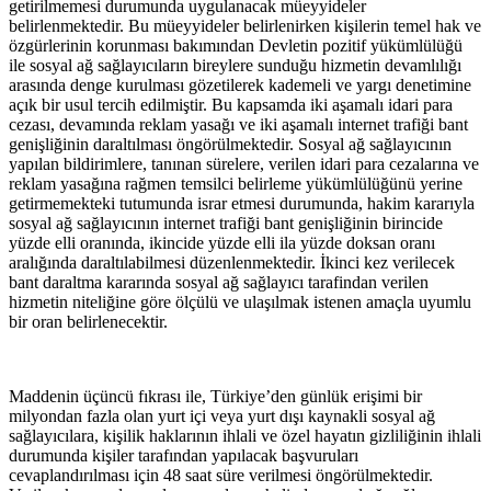
getirilmemesi durumunda uygulanacak müeyyideler
belirlenmektedir. Bu müeyyideler belirlenirken kişilerin temel hak ve
özgürlerinin korunması bakımından Devletin pozitif yükümlülüğü
ile sosyal ağ sağlayıcıların bireylere sunduğu hizmetin devamlılığı
arasında denge kurulması gözetilerek kademeli ve yargı denetimine
açık bir usul tercih edilmiştir. Bu kapsamda iki aşamalı idari para
cezası, devamında reklam yasağı ve iki aşamalı internet trafiği bant
genişliğinin daraltılması öngörülmektedir. Sosyal ağ sağlayıcının
yapılan bildirimlere, tanınan sürelere, verilen idari para cezalarına ve
reklam yasağına rağmen temsilci belirleme yükümlülüğünü yerine
getirmemekteki tutumunda israr etmesi durumunda, hakim kararıyla
sosyal ağ sağlayıcının internet trafiği bant genişliğinin birincide
yüzde elli oranında, ikincide yüzde elli ila yüzde doksan oranı
aralığında daraltılabilmesi düzenlenmektedir. İkinci kez verilecek
bant daraltma kararında sosyal ağ sağlayıcı tarafindan verilen
hizmetin niteliğine göre ölçülü ve ulaşılmak istenen amaçla uyumlu
bir oran belirlenecektir.
Maddenin üçüncü fıkrası ile, Türkiye’den günlük erişimi bir
milyondan fazla olan yurt içi veya yurt dışı kaynakli sosyal ağ
sağlayıcılara, kişilik haklarının ihlali ve özel hayatın gizliliğinin ihlali
durumunda kişiler tarafından yapılacak başvuruları
cevaplandırılması için 48 saat süre verilmesi öngörülmektedir.