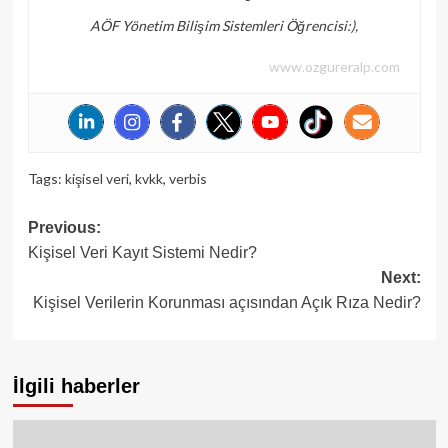
AÖF Yönetim Bilişim Sistemleri Öğrencisi:),
www.ozgureralp.com
Tags:
kişisel veri
,
kvkk
,
verbis
Post
Previous:
Kişisel Veri Kayıt Sistemi Nedir?
navigation
Next:
Kişisel Verilerin Korunması açısından Açık Rıza Nedir?
İlgili haberler