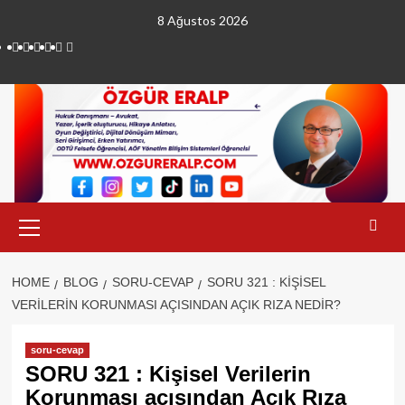
Skip
8 Ağustos 2026
to
linkedin
instagram
facebook
twitter
tiktok
youtube
content
Primary
Menu
HOME
BLOG
SORU-CEVAP
SORU 321 : KIŞISEL
VERILERIN KORUNMASI AÇISINDAN AÇIK RIZA NEDIR?
soru-cevap
SORU 321 : Kişisel Verilerin
Korunması açısından Açık Rıza