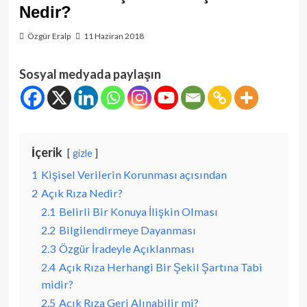
Nedir?
Özgür Eralp
11 Haziran 2018
Sosyal medyada paylaşın
İçerik
gizle
1
Kişisel Verilerin Korunması açısından
2
Açık Rıza Nedir?
2.1
Belirli Bir Konuya İlişkin Olması
2.2
Bilgilendirmeye Dayanması
2.3
Özgür İradeyle Açıklanması
2.4
Açık Rıza Herhangi Bir Şekil Şartına Tabi
midir?
2.5
Açık Rıza Geri Alınabilir mi?