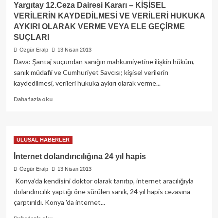
Yargıtay 12.Ceza Dairesi Kararı – KİŞİSEL
VERİLERİN KAYDEDİLMESİ VE VERİLERİ HUKUKA
AYKIRI OLARAK VERME VEYA ELE GEÇİRME
SUÇLARI
Özgür Eralp
13 Nisan 2013
Dava: Şantaj suçundan sanığın mahkumiyetine ilişkin hüküm,
sanık müdafii ve Cumhuriyet Savcısı; kişisel verilerin
kaydedilmesi, verileri hukuka aykırı olarak verme...
Read
Daha fazla oku
more
about
Yargıtay
12.Ceza
ULUSAL HABERLER
Dairesi
Kararı
İnternet dolandırıcılığına 24 yıl hapis
–
Özgür Eralp
13 Nisan 2013
KİŞİSEL
Konya'da kendisini doktor olarak tanıtıp, internet aracılığıyla
VERİLERİN
KAYDEDİLMESİ
dolandırıcılık yaptığı öne sürülen sanık, 24 yıl hapis cezasına
VE
çarptırıldı. Konya 'da internet...
VERİLERİ
Read
HUKUKA