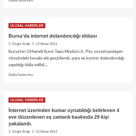
Daha fazla oku
more
AYKIRI
about
OLARAK
İnternet
VERME
dolandırıcılığına
VEYA
ULUSAL HABERLER
24
ELE
yıl
GEÇİRME
Bursa’da internet dolandırıcılığı iddiası
hapis
SUÇLARI
Özgür Eralp
13 Nisan 2013
Bursa'nın Orhaneli ilçesi Tapu Müdürü A. P.'ın, sosyal paylaşım
sitesindeki hesabı ele geçirilerek, para ve kontör dolandırıcılığı
yapıldığı iddia edildi....
Read
Daha fazla oku
more
about
Bursa’da
internet
ULUSAL HABERLER
dolandırıcılığı
iddiası
İnternet üzerinden kumar oynatıldığı belirlenen 4
eve düzenlenen eş zamanlı baskında 29 kişi
yakalandı.
Özgür Eralp
13 Nisan 2013