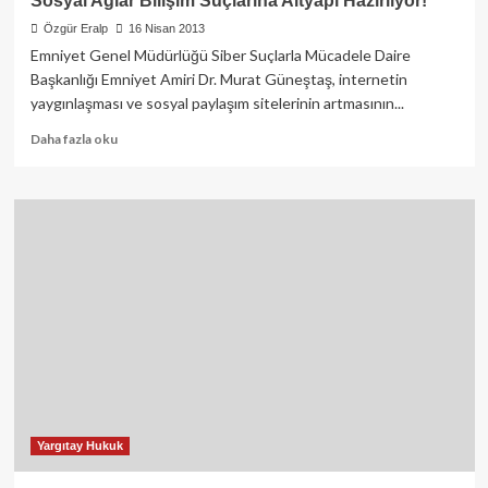
Sosyal Ağlar Bilişim Suçlarına Altyapı Hazırlıyor!
justice
Özgür Eralp
16 Nisan 2013
faster
Emniyet Genel Müdürlüğü Siber Suçlarla Mücadele Daire
16
nisan
Başkanlığı Emniyet Amiri Dr. Murat Güneştaş, internetin
2013
yaygınlaşması ve sosyal paylaşım sitelerinin artmasının...
Read
Daha fazla oku
more
about
Sosyal
Ağlar
Bilişim
Suçlarına
Altyapı
Hazırlıyor!
Yargıtay Hukuk