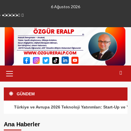
Skip
6 Ağustos 2026
to
linkedin
instagram
facebook
twitter
tiktok
youtube
content
Primary
Menu
GÜNDEM
Türkiye ve Avrupa 2026 Teknoloji Yatırımları: Start-Up ve 
Ana Haberler