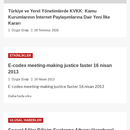
Türkiye ve Yerel Yönetimlerde KVKK: Kamu
Kurumlarının İnternet Paylaşımlarına Dair Yeni İlke
Kararı
Özgür Eralp
28 Temmuz 2026
ETKİNLİKLER
E-codex meeting-making justice faster 16 nisan
2013
Özgür Eralp
16 Nisan 2013
E-codex meeting-making justice faster 16 nisan 2013
Read
Daha fazla oku
more
about
E-
codex
ULUSAL HABERLER
meeting-
making