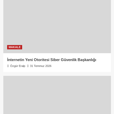
MAKALE
İnternetin Yeni Otoritesi Siber Güvenlik Başkanlığı
Özgür Eralp
31 Temmuz 2026