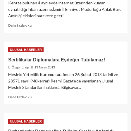
Kentte bulunan 4 ayrı evde internet üzerinden kumar
oynatıldığı ihbarı üzerine,İzmir İl Emniyet Müdürlüğü Ahlak Büro
Amirliği ekipleri harekete geçti....
Read
Daha fazla oku
more
about
İnternet
üzerinden
ULUSAL HABERLER
kumar
oynatıldığı
Sertifikalar Diplomalara Eşdeğer Tutulamaz!
belirlenen
Özgür Eralp
13 Nisan 2013
4
Mesleki Yeterlilik Kurumu tarafından 26 Şubat 2013 tarihli ve
eve
düzenlenen
28571 sayılı (Mükerrer) Resmi Gazete’de yayınlanan Ulusal
eş
Meslek Standartları hakkında Bilgisayar...
zamanlı
Read
baskında
Daha fazla oku
more
29
about
kişi
Sertifikalar
yakalandı.
Diplomalara
ULUSAL HABERLER
Eşdeğer
Tutulamaz!