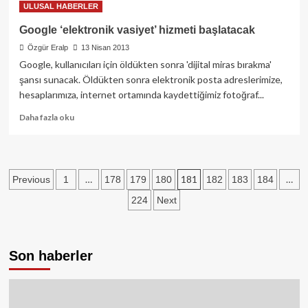
ULUSAL HABERLER
‘adli
bilişim’
Google ‘elektronik vasiyet’ hizmeti başlatacak
mobil
Özgür Eralp
13 Nisan 2013
yazılımı
Google, kullanıcıları için öldükten sonra 'dijital miras bırakma'
şansı sunacak. Öldükten sonra elektronik posta adreslerimize,
hesaplarımıza, internet ortamında kaydettiğimiz fotoğraf...
Read
Daha fazla oku
more
about
Google
‘elektronik
Yazı
…
181
…
Previous
1
178
179
180
182
183
184
vasiyet’
hizmeti
sayfalaması
224
Next
başlatacak
Son haberler