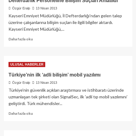
Defterdarlık Personeline Bilişim Suçları Anlatıldı
Özgür Eralp
13 Nisan 2013
Kayseri Emniyet Müdürlüğü, İl Defterdarlığı'ndan gelen talep
üzerine çalışanlarına bilişim suçları ile ilgili bilgiler aktardı.
Kayseri Emniyet Müdürlüğü,...
Read
Daha fazla oku
more
about
Defterdarlık
Personeline
ULUSAL HABERLER
Bilişim
Suçları
Türkiye’nin ilk ‘adli bilişim’ mobil yazılımı
Anlatıldı
Özgür Eralp
13 Nisan 2013
Türkiye'nin güvenlik açıkları araştırması ve istihbaratı üzerinde
uzmanlaşan tek şirketi olan SignalSec, ilk 'adli tıp mobil yazılımını'
geliştirdi. Türk mühendisler...
Read
Daha fazla oku
more
about
Türkiye’nin
ilk