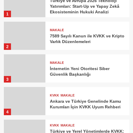
Türkiye ve Avrupa 2026 Teknoloji
Yatırım: 2026 Projeksiyonları, İş Modelleri ve
Yatırımları: Start-Up ve Yapay Zekâ
Regülatif Risk Yönetimi Raporu
Ekosisteminin Hukuki Analizi
1
Özgür Eralp
26 Şubat 2026
MAKALE
7589 Sayılı Kanun ile KVKK ve Kripto
Varlık Düzenlemeleri
2
MAKALE
İnternetin Yeni Otoritesi Siber
Güvenlik Başkanlığı
3
e-kitaplar
ana haberler
Kitle Fonlama (Crowdfunding) Hukuku e-kitap
Özgür Eralp
29 Ağustos 2024
KVKK
MAKALE
Ankara ve Türkiye Genelinde Kamu
Kurumları İçin KVKK Uyum Rehberi
4
KVKK
MAKALE
Türkiye ve Yerel Yönetimlerde KVKK: