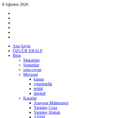
Skip
8 Ağustos 2026
to
linkedin
content
instagram
facebook
twitter
tiktok
youtube
Primary
Ana Sayfa
Menu
ÖZGÜR ERALP
Blog
Makaleler
Sunumlar
soru-cevap
Mevzuat
kanun
yönetmelik
tebliğ
direktif
Kararlar
Anayasa Mahkemesi
Yargıtay Ceza
Yargıtay Hukuk
AİHM