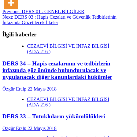
Post
Previous:
DERS 01 : GENEL BİLGİLER
Next:
DERS 03 : Hapis Cezaları ve Güvenlik Tedbirlerinin
navigation
İnfazında Gözetilecek İlkeler
İlgili haberler
CEZAEVİ BİLGİSİ VE İNFAZ BİLGİSİ
(ADA 216 )
DERS 34 – Hapis cezalarının ve tedbirlerin
infazında göz önünde bulundurulacak ve
uygulanacak diğer kanunlardaki hükümler
Özgür Eralp
22 Mayıs 2018
CEZAEVİ BİLGİSİ VE İNFAZ BİLGİSİ
(ADA 216 )
DERS 33 – Tutukluların yükümlülükleri
Özgür Eralp
22 Mayıs 2018