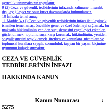
ayrıcalık tanınmaksızın uygulanır.
9
(2) Ceza ve güvenlik tedbirlerinin infazında zalimane, insanlık
dışı, aşağılayıcı ve onur kırıcı davranışlarda bulunulamaz.
10
İnfazda temel amaç
11
Madde 3- (1) Ceza ve güvenlik tedbirlerinin infazı ile ulaşılmak
istenilen temel amaç, öncelikle genel ve özel önlemeyi sağlamak, bu
maksatla hükümlünün yeniden suç işlemesini engelleyici etkenleri
güçlendirmek, toplumu suça karşı korumak, hükümlünün; yeniden
sosyalleşmesini teşvik etmek, üretken ve kanunlara, nizamlara ve
toplumsal kurallara saygılı, sorumluluk taşıyan bir yaşam biçimine
uyumunu kolaylaştırmaktır.
CEZA VE GÜVENLİK
TEDBİRLERİNİN İNFAZI
HAKKINDA KANUN
Kanun Numarası :
5275