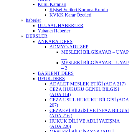
Kurul Kararları
Kişisel Verileri Koruma Kurulu
KVKK Karar Özetleri
haberler
ULUSAL HABERLER
Yabancı Haberler
DERSLER
ANKARA-DERS
ADMYO-ADUZEP
MESLEKİ BİLGİSAYAR – UYAP
– 1
MESLEKİ BİLGİSAYAR – UYAP
– 2
BAŞKENT-DERS
UFUK-DERS
ADALET MESLEK ETİĞİ (ADA 217)
CEZA HUKUKU GENEL BİLGİSİ
(ADA 114)
CEZA USUL HUKUKU BİLGİSİ (ADA
207)
CEZAEVİ BİLGİSİ VE İNFAZ BİLGİSİ
(ADA 216 )
HUKUK DİLİ VE ADLİ YAZIŞMA
(ADA 220)
MESLEKİ BİLGİSAYAR (ADLİ