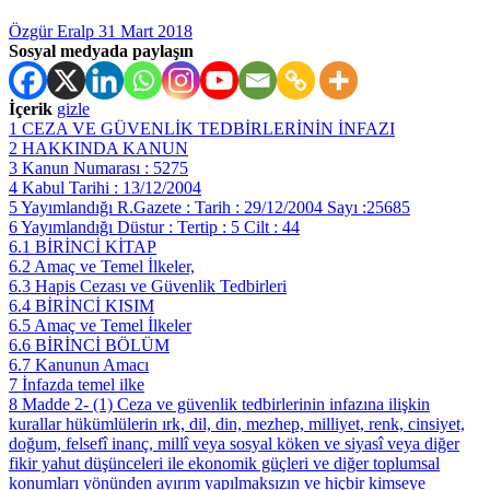
Özgür Eralp
31 Mart 2018
Sosyal medyada paylaşın
İçerik
gizle
1
CEZA VE GÜVENLİK TEDBİRLERİNİN İNFAZI
2
HAKKINDA KANUN
3
Kanun Numarası : 5275
4
Kabul Tarihi : 13/12/2004
5
Yayımlandığı R.Gazete : Tarih : 29/12/2004 Sayı :25685
6
Yayımlandığı Düstur : Tertip : 5 Cilt : 44
6.1
BİRİNCİ KİTAP
6.2
Amaç ve Temel İlkeler,
6.3
Hapis Cezası ve Güvenlik Tedbirleri
6.4
BİRİNCİ KISIM
6.5
Amaç ve Temel İlkeler
6.6
BİRİNCİ BÖLÜM
6.7
Kanunun Amacı
7
İnfazda temel ilke
8
Madde 2- (1) Ceza ve güvenlik tedbirlerinin infazına ilişkin
kurallar hükümlülerin ırk, dil, din, mezhep, milliyet, renk, cinsiyet,
doğum, felsefî inanç, millî veya sosyal köken ve siyasî veya diğer
fikir yahut düşünceleri ile ekonomik güçleri ve diğer toplumsal
konumları yönünden ayırım yapılmaksızın ve hiçbir kimseye