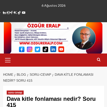
Skip
6 Ağustos 2026
to
linkedin
instagram
facebook
twitter
tiktok
youtube
content
Primary
Menu
HOME
BLOG
SORU-CEVAP
DAVA KITLE FONLAMASI
NEDIR? SORU 415
soru-cevap
Dava kitle fonlaması nedir? Soru
415