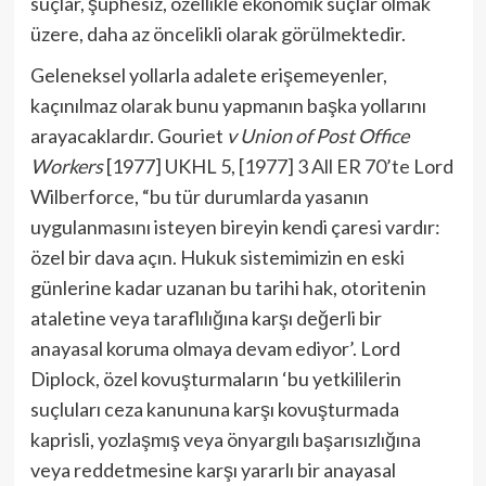
suçlar, şüphesiz, özellikle ekonomik suçlar olmak
üzere, daha az öncelikli olarak görülmektedir.
Geleneksel yollarla adalete erişemeyenler,
kaçınılmaz olarak bunu yapmanın başka yollarını
arayacaklardır. Gouriet
v Union of Post Office
Workers
[1977] UKHL 5,
[1977] 3 All ER 70’te
Lord
Wilberforce, “bu tür durumlarda yasanın
uygulanmasını isteyen bireyin kendi çaresi vardır:
özel bir dava açın. Hukuk sistemimizin en eski
günlerine kadar uzanan bu tarihi hak, otoritenin
ataletine veya taraflılığına karşı değerli bir
anayasal koruma olmaya devam ediyor’. Lord
Diplock, özel kovuşturmaların ‘bu yetkililerin
suçluları ceza kanununa karşı kovuşturmada
kaprisli, yozlaşmış veya önyargılı başarısızlığına
veya reddetmesine karşı yararlı bir anayasal