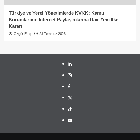
Türkiye ve Yerel Yönetimlerde KVKK: Kamu
Kurumlarının İnternet Paylaşımlarına Dair Yeni İlke
Kararı
Özgür Eralp
28 Temmuz 2026
linkedin
instagram
facebook
twitter
tiktok
youtube