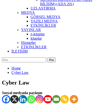
BİLİŞİM) (ADA 201)
UZLAŞTIRMA
MEDYA
GÖRSEL MEDYA
YAZILI MEDYA
ETKİNLİKLER
YAYINLAR
e-kitaplar
kitaplar
Hizmetler
ETKİNLİKLER
İLETİŞİM
Arama:
Home
Cyber Law
Cyber Law
Sosyal medyada paylaşın