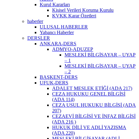
Kurul Kararları
Kişisel Verileri Koruma Kurulu
KVKK Karar Özetleri
haberler
ULUSAL HABERLER
Yabancı Haberler
DERSLER
ANKARA-DERS
ADMYO-ADUZEP
MESLEKİ BİLGİSAYAR – UYAP
– 1
MESLEKİ BİLGİSAYAR – UYAP
– 2
BAŞKENT-DERS
UFUK-DERS
ADALET MESLEK ETİĞİ (ADA 217)
CEZA HUKUKU GENEL BİLGİSİ
(ADA 114)
CEZA USUL HUKUKU BİLGİSİ (ADA
207)
CEZAEVİ BİLGİSİ VE İNFAZ BİLGİSİ
(ADA 216 )
HUKUK DİLİ VE ADLİ YAZIŞMA
(ADA 220)
MESLEKİ BİLGİSAYAR (ADLİ