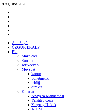
Skip
8 Ağustos 2026
to
linkedin
content
instagram
facebook
twitter
tiktok
youtube
Primary
Ana Sayfa
Menu
ÖZGÜR ERALP
Blog
Makaleler
Sunumlar
soru-cevap
Mevzuat
kanun
yönetmelik
tebliğ
direktif
Kararlar
Anayasa Mahkemesi
Yargıtay Ceza
Yargıtay Hukuk
AİHM