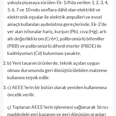
yoluyla piyasaya sürülen Ek-1/A’da verilen 1, 2, 3, 4,
5, 6, 7 ve 10 nolu sınıflara dâhil olan elektrikli ve
elektronik eşyalar ile elektrik ampulleri ve evsel
amaçlı kullanılan aydınlatma gereçlerinde, Ek-2’de
yer alan istisnalar hariç, kurşun (Pb), cıva (Hg), artı
altı değerlikli krom (Cr6+), polibromürlü bifeniller
(PBB) ve polibromürlü difenil eterler (PBDE) ile
kadmiyumun (Cd) bulunması yasaktır.
b) Yeni tasarım ürünlerde, teknik açıdan uygun
olması durumunda geri dönüştürülebilen malzeme
kullanımı teşvik edilir.
c) AEEE’lerin bir bütün olarak yeniden kullanımına
öncelik verilir.
ç) Toplanan AEEE’lerin işlenmesi sağlanarak 16 ncı
maddedeki geri kazanım ve geri dönüşüm oranları