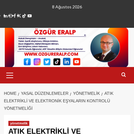
Skip
8 Ağustos 2026
to
linkedin
instagram
facebook
twitter
tiktok
youtube
content
Primary
Menu
HOME
YASAL DÜZENLEMELER
YÖNETMELIK
ATIK
ELEKTRİKLİ VE ELEKTRONİK EŞYALARIN KONTROLÜ
YÖNETMELİĞİ
yönetmelik
ATIK ELEKTRİKLİ VE